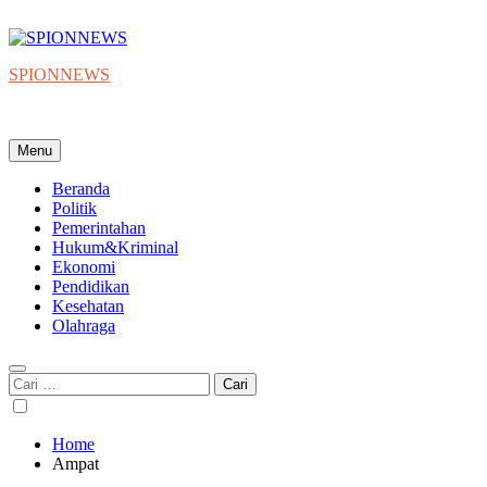
Skip
to
content
SPIONNEWS
Beta IKO = Independent, Konstruktif & Objektif
Menu
Beranda
Politik
Pemerintahan
Hukum&Kriminal
Ekonomi
Pendidikan
Kesehatan
Olahraga
Cari
untuk:
Home
Ampat