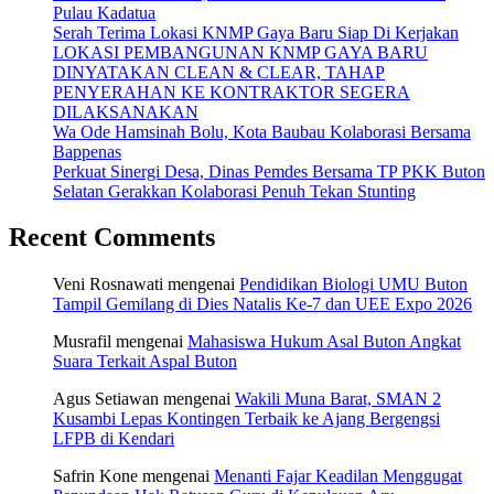
Pulau Kadatua
Serah Terima Lokasi KNMP Gaya Baru Siap Di Kerjakan
LOKASI PEMBANGUNAN KNMP GAYA BARU
DINYATAKAN CLEAN & CLEAR, TAHAP
PENYERAHAN KE KONTRAKTOR SEGERA
DILAKSANAKAN
Wa Ode Hamsinah Bolu, Kota Baubau Kolaborasi Bersama
Bappenas
Perkuat Sinergi Desa, Dinas Pemdes Bersama TP PKK Buton
Selatan Gerakkan Kolaborasi Penuh Tekan Stunting
Recent Comments
Veni Rosnawati
mengenai
Pendidikan Biologi UMU Buton
Tampil Gemilang di Dies Natalis Ke-7 dan UEE Expo 2026
Musrafil
mengenai
Mahasiswa Hukum Asal Buton Angkat
Suara Terkait Aspal Buton
Agus Setiawan
mengenai
Wakili Muna Barat, SMAN 2
Kusambi Lepas Kontingen Terbaik ke Ajang Bergengsi
LFPB di Kendari
Safrin Kone
mengenai
Menanti Fajar Keadilan Menggugat