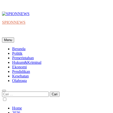
SPIONNEWS
Beta IKO = Independent, Konstruktif & Objektif
Menu
Beranda
Politik
Pemerintahan
Hukum&Kriminal
Ekonomi
Pendidikan
Kesehatan
Olahraga
Cari
untuk:
Home
2026