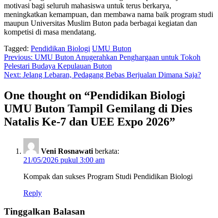
motivasi bagi seluruh mahasiswa untuk terus berkarya,
meningkatkan kemampuan, dan membawa nama baik program studi
maupun Universitas Muslim Buton pada berbagai kegiatan dan
kompetisi di masa mendatang.
Tagged:
Pendidikan Biologi
UMU Buton
Navigasi
Previous:
UMU Buton Anugerahkan Penghargaan untuk Tokoh
Pelestari Budaya Kepulauan Buton
pos
Next:
Jelang Lebaran, Pedagang Bebas Berjualan Dimana Saja?
One thought on “
Pendidikan Biologi
UMU Buton Tampil Gemilang di Dies
Natalis Ke-7 dan UEE Expo 2026
”
Veni Rosnawati
berkata:
21/05/2026 pukul 3:00 am
Kompak dan sukses Program Studi Pendidikan Biologi
Reply
Tinggalkan Balasan