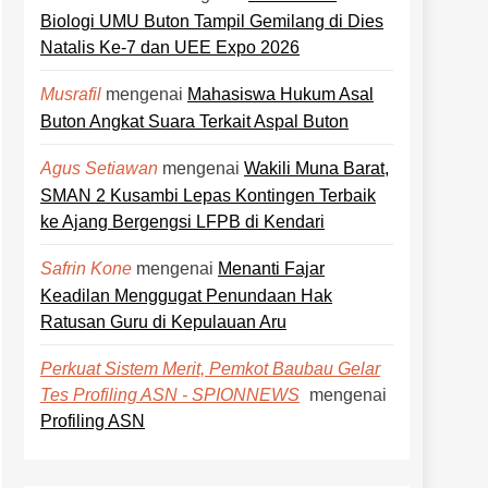
Biologi UMU Buton Tampil Gemilang di Dies
Natalis Ke-7 dan UEE Expo 2026
mengenai
Mahasiswa Hukum Asal
Musrafil
Buton Angkat Suara Terkait Aspal Buton
mengenai
Wakili Muna Barat,
Agus Setiawan
SMAN 2 Kusambi Lepas Kontingen Terbaik
ke Ajang Bergengsi LFPB di Kendari
mengenai
Menanti Fajar
Safrin Kone
Keadilan Menggugat Penundaan Hak
Ratusan Guru di Kepulauan Aru
Perkuat Sistem Merit, Pemkot Baubau Gelar
mengenai
Tes Profiling ASN - SPIONNEWS
Profiling ASN