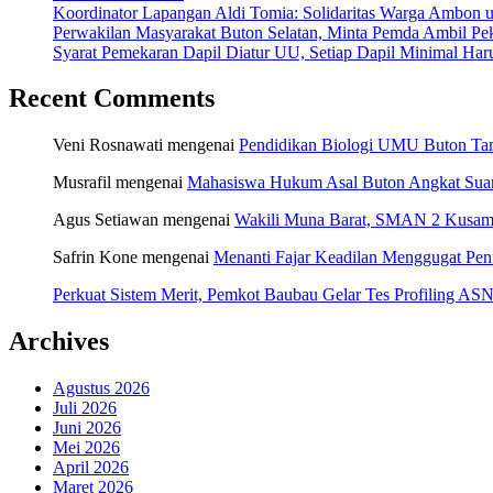
Koordinator Lapangan Aldi Tomia: Solidaritas Warga Ambon u
Perwakilan Masyarakat Buton Selatan, Minta Pemda Ambil Pek
Syarat Pemekaran Dapil Diatur UU, Setiap Dapil Minimal Haru
Recent Comments
Veni Rosnawati
mengenai
Pendidikan Biologi UMU Buton Tam
Musrafil
mengenai
Mahasiswa Hukum Asal Buton Angkat Suara
Agus Setiawan
mengenai
Wakili Muna Barat, SMAN 2 Kusamb
Safrin Kone
mengenai
Menanti Fajar Keadilan Menggugat Pe
Perkuat Sistem Merit, Pemkot Baubau Gelar Tes Profiling 
Archives
Agustus 2026
Juli 2026
Juni 2026
Mei 2026
April 2026
Maret 2026