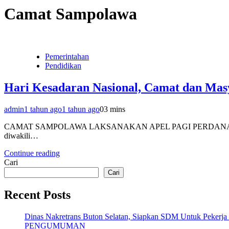
Camat Sampolawa
Pemerintahan
Pendidikan
Hari Kesadaran Nasional, Camat dan Mas
admin
1 tahun ago
1 tahun ago
0
3 mins
CAMAT SAMPOLAWA LAKSANAKAN APEL PAGI PERDANA PERIN
diwakili…
Continue reading
Cari
Cari
Recent Posts
Dinas Nakretrans Buton Selatan, Siapkan SDM Untuk Pekerja
PENGUMUMAN