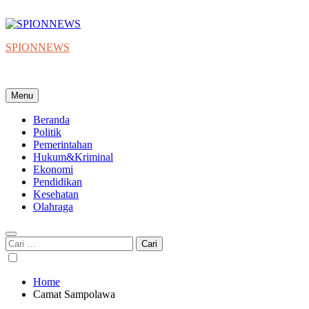
Skip
to
content
SPIONNEWS
Beta IKO = Independent, Konstruktif & Objektif
Menu
Beranda
Politik
Pemerintahan
Hukum&Kriminal
Ekonomi
Pendidikan
Kesehatan
Olahraga
Cari
untuk:
Home
Camat Sampolawa