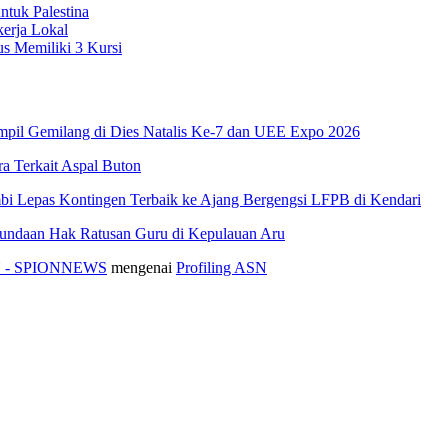
ntuk Palestina
erja Lokal
s Memiliki 3 Kursi
pil Gemilang di Dies Natalis Ke-7 dan UEE Expo 2026
 Terkait Aspal Buton
i Lepas Kontingen Terbaik ke Ajang Bergengsi LFPB di Kendari
nundaan Hak Ratusan Guru di Kepulauan Aru
ASN - SPIONNEWS
mengenai
Profiling ASN