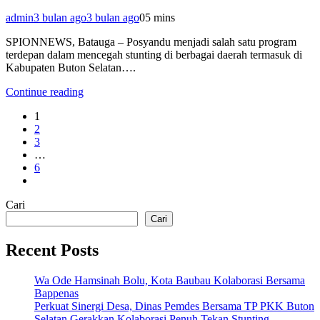
admin
3 bulan ago
3 bulan ago
0
5 mins
SPIONNEWS, Batauga – Posyandu menjadi salah satu program
terdepan dalam mencegah stunting di berbagai daerah termasuk di
Kabupaten Buton Selatan….
Continue reading
1
2
3
…
6
Cari
Cari
Recent Posts
Wa Ode Hamsinah Bolu, Kota Baubau Kolaborasi Bersama
Bappenas
Perkuat Sinergi Desa, Dinas Pemdes Bersama TP PKK Buton
Selatan Gerakkan Kolaborasi Penuh Tekan Stunting