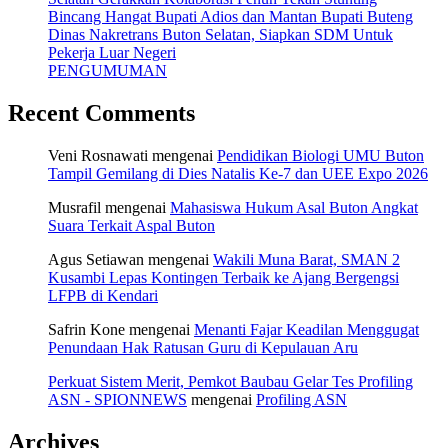
Bincang Hangat Bupati Adios dan Mantan Bupati Buteng
Dinas Nakretrans Buton Selatan, Siapkan SDM Untuk
Pekerja Luar Negeri
PENGUMUMAN
Recent Comments
Veni Rosnawati
mengenai
Pendidikan Biologi UMU Buton
Tampil Gemilang di Dies Natalis Ke-7 dan UEE Expo 2026
Musrafil
mengenai
Mahasiswa Hukum Asal Buton Angkat
Suara Terkait Aspal Buton
Agus Setiawan
mengenai
Wakili Muna Barat, SMAN 2
Kusambi Lepas Kontingen Terbaik ke Ajang Bergengsi
LFPB di Kendari
Safrin Kone
mengenai
Menanti Fajar Keadilan Menggugat
Penundaan Hak Ratusan Guru di Kepulauan Aru
Perkuat Sistem Merit, Pemkot Baubau Gelar Tes Profiling
ASN - SPIONNEWS
mengenai
Profiling ASN
Archives