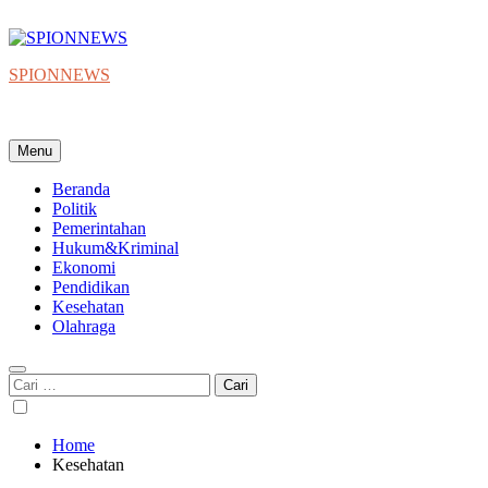
Skip
to
content
SPIONNEWS
Beta IKO = Independent, Konstruktif & Objektif
Menu
Beranda
Politik
Pemerintahan
Hukum&Kriminal
Ekonomi
Pendidikan
Kesehatan
Olahraga
Cari
untuk:
Home
Kesehatan