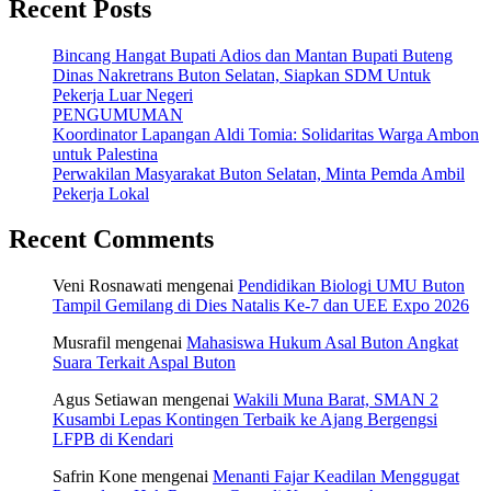
Recent Posts
Bincang Hangat Bupati Adios dan Mantan Bupati Buteng
Dinas Nakretrans Buton Selatan, Siapkan SDM Untuk
Pekerja Luar Negeri
PENGUMUMAN
Koordinator Lapangan Aldi Tomia: Solidaritas Warga Ambon
untuk Palestina
Perwakilan Masyarakat Buton Selatan, Minta Pemda Ambil
Pekerja Lokal
Recent Comments
Veni Rosnawati
mengenai
Pendidikan Biologi UMU Buton
Tampil Gemilang di Dies Natalis Ke-7 dan UEE Expo 2026
Musrafil
mengenai
Mahasiswa Hukum Asal Buton Angkat
Suara Terkait Aspal Buton
Agus Setiawan
mengenai
Wakili Muna Barat, SMAN 2
Kusambi Lepas Kontingen Terbaik ke Ajang Bergengsi
LFPB di Kendari
Safrin Kone
mengenai
Menanti Fajar Keadilan Menggugat