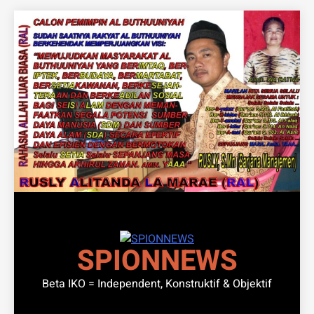
Skip
to
content
SPIONNEWS
Beta IKO = Independent, Konstruktif & Objektif