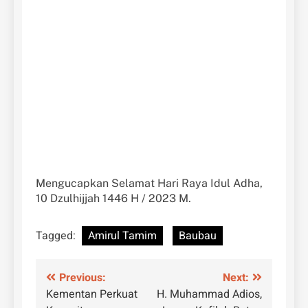
Mengucapkan Selamat Hari Raya Idul Adha,
10 Dzulhijjah 1446 H / 2023 M.
Tagged:
Amirul Tamim
Baubau
Navigasi
Previous:
Next:
Kementan Perkuat
H. Muhammad Adios,
pos