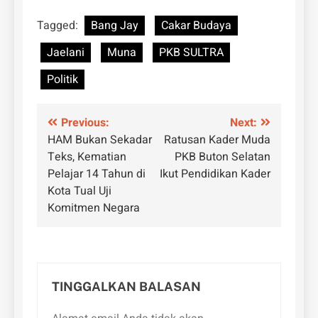
Tagged:
Bang Jay
Cakar Budaya
Jaelani
Muna
PKB SULTRA
Politik
Navigasi
Previous:
Next:
HAM Bukan Sekadar
Ratusan Kader Muda
pos
Teks, Kematian
PKB Buton Selatan
Pelajar 14 Tahun di
Ikut Pendidikan Kader
Kota Tual Uji
Komitmen Negara
TINGGALKAN BALASAN