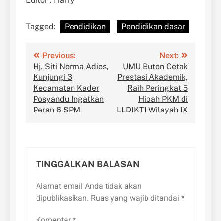
Editor : Harry
Tagged:
Pendidikan
Pendidikan dasar
Navigasi
Previous:
Next:
Hj. Siti Norma Adios,
UMU Buton Cetak
pos
Kunjungi 3
Prestasi Akademik,
Kecamatan Kader
Raih Peringkat 5
Posyandu Ingatkan
Hibah PKM di
Peran 6 SPM
LLDIKTI Wilayah IX
TINGGALKAN BALASAN
Alamat email Anda tidak akan
dipublikasikan.
Ruas yang wajib ditandai
*
Komentar
*