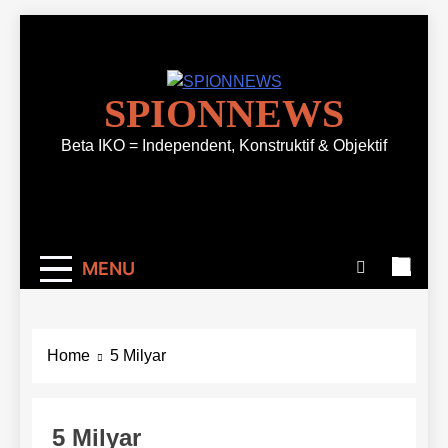
Skip
to
content
SPIONNEWS
Beta IKO = Independent, Konstruktif & Objektif
MENU
Home
5 Milyar
5 Milyar
EKONOMI
HUKUM&KRIMINAL