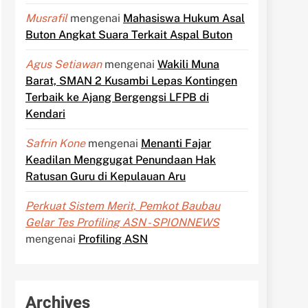
Musrafil
mengenai
Mahasiswa Hukum Asal
Buton Angkat Suara Terkait Aspal Buton
Agus Setiawan
mengenai
Wakili Muna
Barat, SMAN 2 Kusambi Lepas Kontingen
Terbaik ke Ajang Bergengsi LFPB di
Kendari
Safrin Kone
mengenai
Menanti Fajar
Keadilan Menggugat Penundaan Hak
Ratusan Guru di Kepulauan Aru
Perkuat Sistem Merit, Pemkot Baubau
Gelar Tes Profiling ASN - SPIONNEWS
mengenai
Profiling ASN
Archives