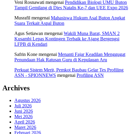
Veni Rosnawati
mengenai
Pendidikan Biologi UMU Buton
Tampil Gemilang di Dies Natalis Ke-7 dan UEE Expo 2026
Musrafil
mengenai
Mahasiswa Hukum Asal Buton Angkat
Suara Terkait Aspal Buton
Agus Setiawan
mengenai
Wakili Muna Barat, SMAN 2
Kusambi Lepas Kontingen Terbaik ke Ajang Bergengsi
LFPB di Kendari
Safrin Kone
mengenai
Menanti Fajar Keadilan Menggugat
Penundaan Hak Ratusan Guru di Kepulauan Aru
Perkuat Sistem Merit, Pemkot Baubau Gelar Tes Profiling
ASN - SPIONNEWS
mengenai
Profiling ASN
Archives
Agustus 2026
Juli 2026
Juni 2026
Mei 2026
April 2026
Maret 2026
Februari 2026