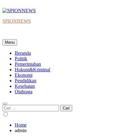
Skip
to
content
SPIONNEWS
Beta IKO = Independent, Konstruktif & Objektif
Menu
Beranda
Politik
Pemerintahan
Hukum&Kriminal
Ekonomi
Pendidikan
Kesehatan
Olahraga
Cari
untuk:
Home
admin