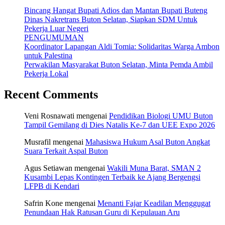
Bincang Hangat Bupati Adios dan Mantan Bupati Buteng
Dinas Nakretrans Buton Selatan, Siapkan SDM Untuk
Pekerja Luar Negeri
PENGUMUMAN
Koordinator Lapangan Aldi Tomia: Solidaritas Warga Ambon
untuk Palestina
Perwakilan Masyarakat Buton Selatan, Minta Pemda Ambil
Pekerja Lokal
Recent Comments
Veni Rosnawati
mengenai
Pendidikan Biologi UMU Buton
Tampil Gemilang di Dies Natalis Ke-7 dan UEE Expo 2026
Musrafil
mengenai
Mahasiswa Hukum Asal Buton Angkat
Suara Terkait Aspal Buton
Agus Setiawan
mengenai
Wakili Muna Barat, SMAN 2
Kusambi Lepas Kontingen Terbaik ke Ajang Bergengsi
LFPB di Kendari
Safrin Kone
mengenai
Menanti Fajar Keadilan Menggugat
Penundaan Hak Ratusan Guru di Kepulauan Aru