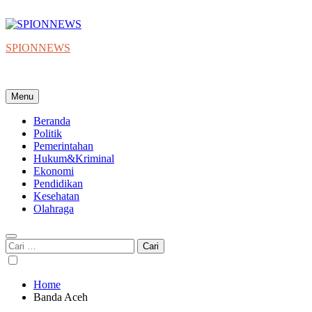
Skip
to
content
SPIONNEWS
Beta IKO = Independent, Konstruktif & Objektif
Menu
Beranda
Politik
Pemerintahan
Hukum&Kriminal
Ekonomi
Pendidikan
Kesehatan
Olahraga
Cari
untuk:
Home
Banda Aceh