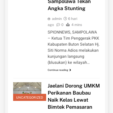
Sampolawa Tekan
Angka Stunting
admin
6 hari
ago
0
4 mins
SPIONNEWS, SAMPOLAWA
– Ketua Tim Penggerak PKK
Kabupaten Buton Selatan Hj.
Siti Norma Adios melakukan
kunjungan langsung
(blusukan) ke wilayah…
Continue reading
Jaelani Dorong UMKM
Perikanan Baubau
UNCATEGORIZED
Naik Kelas Lewat
Bimtek Pemasaran