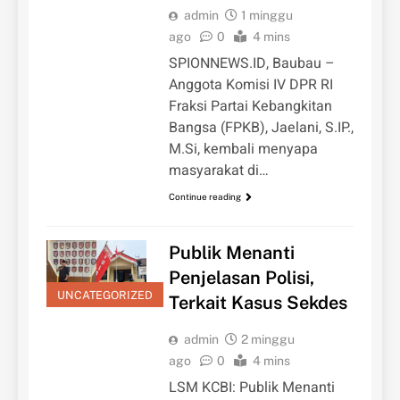
admin
1 minggu
ago
0
4 mins
SPIONNEWS.ID, Baubau –
Anggota Komisi IV DPR RI
Fraksi Partai Kebangkitan
Bangsa (FPKB), Jaelani, S.IP.,
M.Si, kembali menyapa
masyarakat di…
Continue reading
Publik Menanti
Penjelasan Polisi,
UNCATEGORIZED
Terkait Kasus Sekdes
admin
2 minggu
ago
0
4 mins
LSM KCBI: Publik Menanti