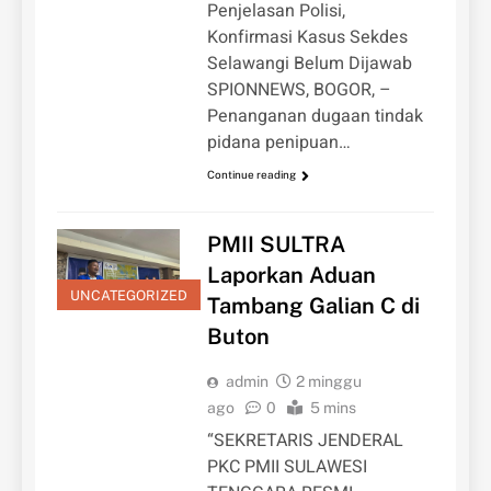
Penjelasan Polisi,
Konfirmasi Kasus Sekdes
Selawangi Belum Dijawab
SPIONNEWS, BOGOR, –
Penanganan dugaan tindak
pidana penipuan…
Continue reading
PMII SULTRA
Laporkan Aduan
UNCATEGORIZED
Tambang Galian C di
Buton
admin
2 minggu
ago
0
5 mins
“SEKRETARIS JENDERAL
PKC PMII SULAWESI