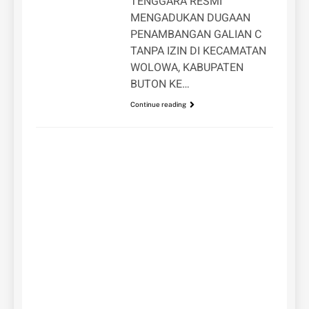
TENGGARA RESMI
MENGADUKAN DUGAAN
PENAMBANGAN GALIAN C
TANPA IZIN DI KECAMATAN
WOLOWA, KABUPATEN
BUTON KE…
Continue reading
UNCATEGORIZED
De
Pe
Ma
AP
Pe
a
ago
SPI
Pon