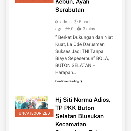
Kebun, Ayah
Serabutan
admin
5 hari
ago
0
3 mins
” Berkat Dukungan dan Niat
Kuat, La Ode Darusman
Sukses Jadi TNI Tanpa
Biaya Sepeserpun” BOLA,
BUTON SELATAN –
Harapan…
Continue reading
Hj Siti Norma Adios,
TP PKK Buton
UNCATEGORIZED
Selatan Blusukan
Kecamatan