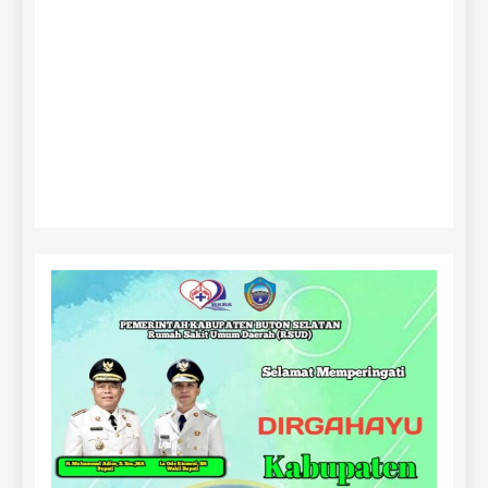
BERANDA
TENTANG KAMI
REDAKSI
DISCLAMER
LocalNews - Modern WordPress Theme. All Rights Reserved
BlazeThemes
2026.. Free Theme By
.