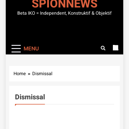
SPIONNEWS
Beta IKO = Independent, Konstruktif & Objektif
MENU
Home
Dismissal
Dismissal
PEMERINTAHAN
POLITIK
Gu
Se