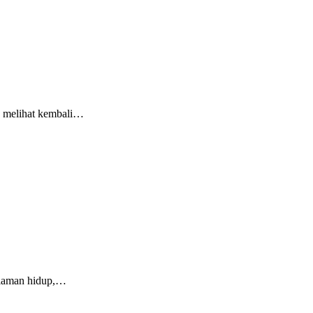
 melihat kembali…
laman hidup,…