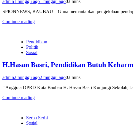
admin
1 minggu ago
1 minggu ago
0
3 mins
SPIONNEWS, BAUBAU – Guna memantapkan pengelolaan pendapatan 
Continue reading
Pendidikan
Politik
Sosial
H.Hasan Basri, Pendidikan Butuh Keharm
admin
2 minggu ago
2 minggu ago
0
3 mins
” Anggota DPRD Kota Baubau H. Hasan Basri Kunjungi Sekolah
Continue reading
Serba Serbi
Sosial