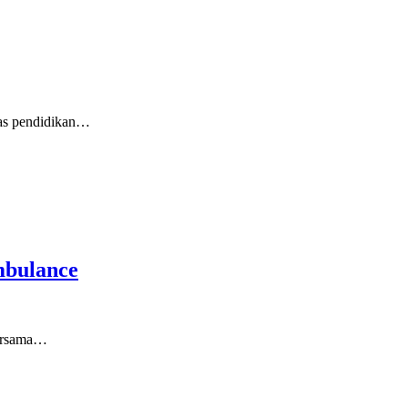
as pendidikan…
mbulance
bersama…