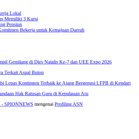
erja Lokal
s Memiliki 3 Kursi
ang Pensiun
n Komitmen Bekerja untuk Kemajuan Daerah
pil Gemilang di Dies Natalis Ke-7 dan UEE Expo 2026
 Terkait Aspal Buton
i Lepas Kontingen Terbaik ke Ajang Bergengsi LFPB di Kendari
nundaan Hak Ratusan Guru di Kepulauan Aru
ASN - SPIONNEWS
mengenai
Profiling ASN