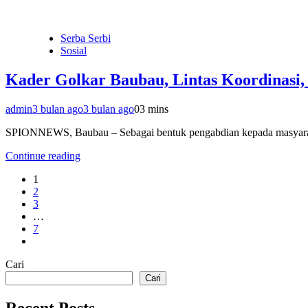
Serba Serbi
Sosial
Kader Golkar Baubau, Lintas Koordinasi
admin
3 bulan ago
3 bulan ago
0
3 mins
SPIONNEWS, Baubau – Sebagai bentuk pengabdian kepada masyarak
Continue reading
1
2
3
…
7
Cari
Cari
Recent Posts