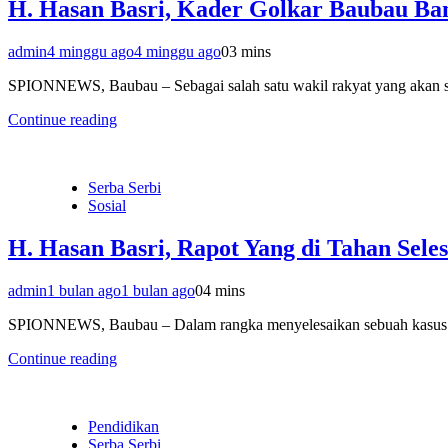
H. Hasan Basri, Kader Golkar Baubau Ban
admin
4 minggu ago
4 minggu ago
0
3 mins
SPIONNEWS, Baubau – Sebagai salah satu wakil rakyat yang akan sel
Continue reading
Serba Serbi
Sosial
H. Hasan Basri, Rapot Yang di Tahan Sele
admin
1 bulan ago
1 bulan ago
0
4 mins
SPIONNEWS, Baubau – Dalam rangka menyelesaikan sebuah kasus pe
Continue reading
Pendidikan
Serba Serbi