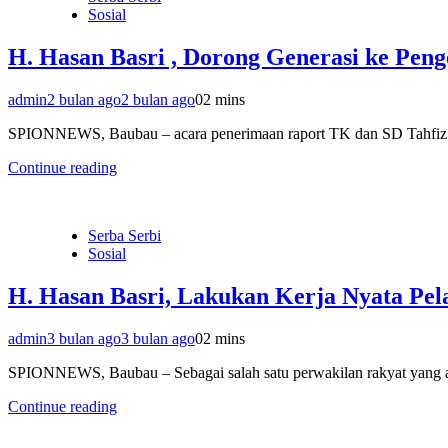
Sosial
H. Hasan Basri , Dorong Generasi ke Pen
admin
2 bulan ago
2 bulan ago
0
2 mins
SPIONNEWS, Baubau – acara penerimaan raport TK dan SD Tahfiz 
Continue reading
Serba Serbi
Sosial
H. Hasan Basri, Lakukan Kerja Nyata P
admin
3 bulan ago
3 bulan ago
0
2 mins
SPIONNEWS, Baubau – Sebagai salah satu perwakilan rakyat yang a
Continue reading