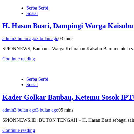
Serba Serbi
Sosial
H. Hasan Basri, Dampingi Warga Kaisab
admin
3 bulan ago
3 bulan ago
0
3 mins
SPIONNEWS, Baubau – Warga Kelurahan Kaisabu Baru meminta sala
Continue reading
Serba Serbi
Sosial
Kader Golkar Baubau, Ketemu Sosok IPTU
admin
3 bulan ago
3 bulan ago
0
5 mins
SPIONNEWS.ID, BUTON TENGAH – H. Hasan Basri sebagai salah s
Continue reading