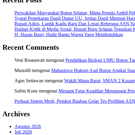
Perwakilan Masyarakat Buton Selatan, Minta Pemda Ambil Pek
Syarat Pemekaran Dapil Diatur UU, Setiap Dapil Minimal Haru
Bupati Adios, Lantik Kadis Baru Dan Lepas Beberapa ASN Y
Hadapi Kritik di Media Sosial, Bupati Buru Selatan Tegaska
H. Hasan Basri, Hadir Bantu Warga Yang Membutuhkan
Recent Comments
Veni Rosnawati
mengenai
Pendidikan Biologi UMU Buton Tam
Musrafil
mengenai
Mahasiswa Hukum Asal Buton Angkat Suara
Agus Setiawan
mengenai
Wakili Muna Barat, SMAN 2 Kusamb
Safrin Kone
mengenai
Menanti Fajar Keadilan Menggugat Pe
Perkuat Sistem Merit, Pemkot Baubau Gelar Tes Profiling 
Archives
Agustus 2026
Juli 2026