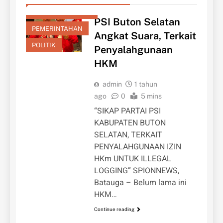
HUKUM&KRIMINAL
PSI Buton Selatan
PEMERINTAHAN
Angkat Suara, Terkait
POLITIK
Penyalahgunaan
HKM
admin
1 tahun
ago
0
5 mins
“SIKAP PARTAI PSI
KABUPATEN BUTON
SELATAN, TERKAIT
PENYALAHGUNAAN IZIN
HKm UNTUK ILLEGAL
LOGGING” SPIONNEWS,
Batauga – Belum lama ini
HKM…
Continue reading