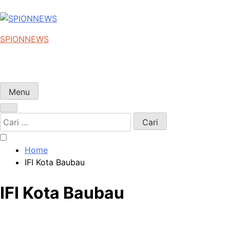
Skip
to
content
SPIONNEWS
Beta IKO = Independent, Konstruktif & Objektif
Menu
Cari
untuk:
Home
IFI Kota Baubau
IFI Kota Baubau