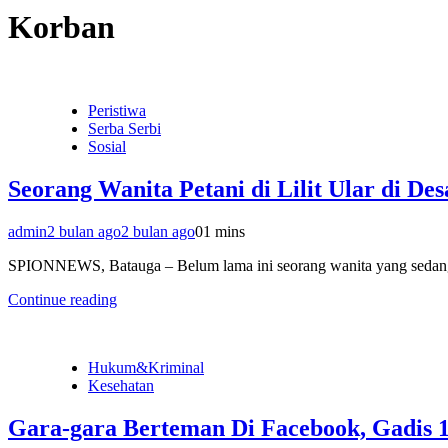
Korban
Peristiwa
Serba Serbi
Sosial
Seorang Wanita Petani di Lilit Ular di D
admin
2 bulan ago
2 bulan ago
0
1 mins
SPIONNEWS, Batauga – Belum lama ini seorang wanita yang sedang p
Continue reading
Hukum&Kriminal
Kesehatan
Gara-gara Berteman Di Facebook, Gadis 