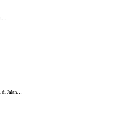
ah…
i di Jalan…