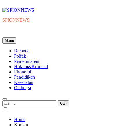
Skip
to
content
SPIONNEWS
Beta IKO = Independent, Konstruktif & Objektif
Menu
Beranda
Politik
Pemerintahan
Hukum&Kriminal
Ekonomi
Pendidikan
Kesehatan
Olahraga
Cari
untuk:
Home
Korban