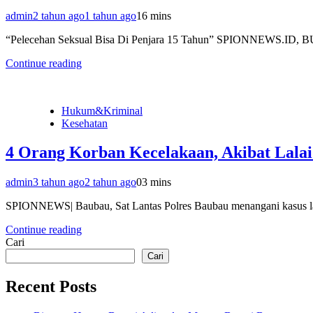
admin
2 tahun ago
1 tahun ago
1
6 mins
“Pelecehan Seksual Bisa Di Penjara 15 Tahun” SPIONNEWS.ID, B
Continue reading
Hukum&Kriminal
Kesehatan
4 Orang Korban Kecelakaan, Akibat Lala
admin
3 tahun ago
2 tahun ago
0
3 mins
SPIONNEWS| Baubau, Sat Lantas Polres Baubau menangani kasus laka 
Continue reading
Cari
Cari
Recent Posts