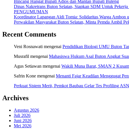
Bincang Hangat Bupati Adios dan Mantan Bupati Buteng
Dinas Nakretrans Buton Selatan, Siapkan SDM Untuk Pekerja
PENGUMUMAN
Koordinator Lapangan Aldi Tomia: Solidaritas Warga Ambon u
Perwakilan Masyarakat Buton Selatan, Minta Pemda Ambil Pek
Recent Comments
Veni Rosnawati
mengenai
Pendidikan Biologi UMU Buton Tam
Musrafil
mengenai
Mahasiswa Hukum Asal Buton Angkat Suara
Agus Setiawan
mengenai
Wakili Muna Barat, SMAN 2 Kusamb
Safrin Kone
mengenai
Menanti Fajar Keadilan Menggugat Pe
Perkuat Sistem Merit, Pemkot Baubau Gelar Tes Profiling 
Archives
Agustus 2026
Juli 2026
Juni 2026
Mei 2026