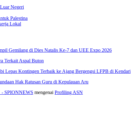
 Luar Negeri
ntuk Palestina
erja Lokal
pil Gemilang di Dies Natalis Ke-7 dan UEE Expo 2026
 Terkait Aspal Buton
i Lepas Kontingen Terbaik ke Ajang Bergengsi LFPB di Kendari
nundaan Hak Ratusan Guru di Kepulauan Aru
ASN - SPIONNEWS
mengenai
Profiling ASN