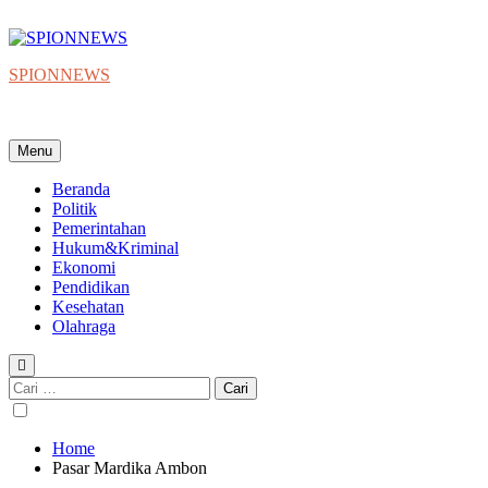
Skip
to
content
SPIONNEWS
Beta IKO = Independent, Konstruktif & Objektif
Menu
Beranda
Politik
Pemerintahan
Hukum&Kriminal
Ekonomi
Pendidikan
Kesehatan
Olahraga
Cari
untuk:
Home
Pasar Mardika Ambon