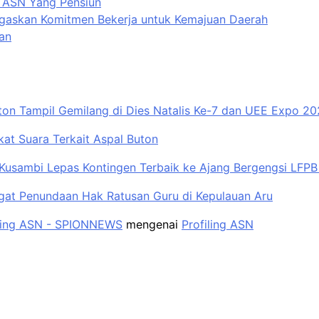
a ASN Yang Pensiun
 Tegaskan Komitmen Bekerja untuk Kemajuan Daerah
an
ton Tampil Gemilang di Dies Natalis Ke-7 dan UEE Expo 2
t Suara Terkait Aspal Buton
Kusambi Lepas Kontingen Terbaik ke Ajang Bergengsi LFPB 
gat Penundaan Hak Ratusan Guru di Kepulauan Aru
filing ASN - SPIONNEWS
mengenai
Profiling ASN