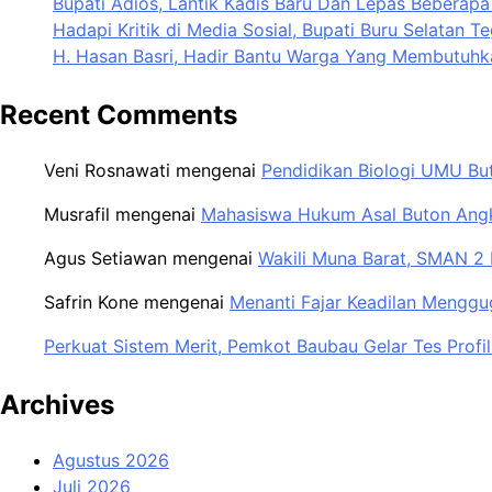
Bupati Adios, Lantik Kadis Baru Dan Lepas Beberap
Hadapi Kritik di Media Sosial, Bupati Buru Selatan
H. Hasan Basri, Hadir Bantu Warga Yang Membutuhk
Recent Comments
Veni Rosnawati
mengenai
Pendidikan Biologi UMU Bu
Musrafil
mengenai
Mahasiswa Hukum Asal Buton Angka
Agus Setiawan
mengenai
Wakili Muna Barat, SMAN 2 
Safrin Kone
mengenai
Menanti Fajar Keadilan Menggu
Perkuat Sistem Merit, Pemkot Baubau Gelar Tes Pro
Archives
Agustus 2026
Juli 2026