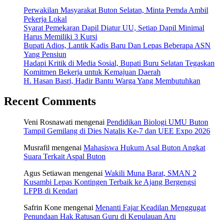
Perwakilan Masyarakat Buton Selatan, Minta Pemda Ambil
Pekerja Lokal
Syarat Pemekaran Dapil Diatur UU, Setiap Dapil Minimal
Harus Memiliki 3 Kursi
Bupati Adios, Lantik Kadis Baru Dan Lepas Beberapa ASN
Yang Pensiun
Hadapi Kritik di Media Sosial, Bupati Buru Selatan Tegaskan
Komitmen Bekerja untuk Kemajuan Daerah
H. Hasan Basri, Hadir Bantu Warga Yang Membutuhkan
Recent Comments
Veni Rosnawati
mengenai
Pendidikan Biologi UMU Buton
Tampil Gemilang di Dies Natalis Ke-7 dan UEE Expo 2026
Musrafil
mengenai
Mahasiswa Hukum Asal Buton Angkat
Suara Terkait Aspal Buton
Agus Setiawan
mengenai
Wakili Muna Barat, SMAN 2
Kusambi Lepas Kontingen Terbaik ke Ajang Bergengsi
LFPB di Kendari
Safrin Kone
mengenai
Menanti Fajar Keadilan Menggugat
Penundaan Hak Ratusan Guru di Kepulauan Aru