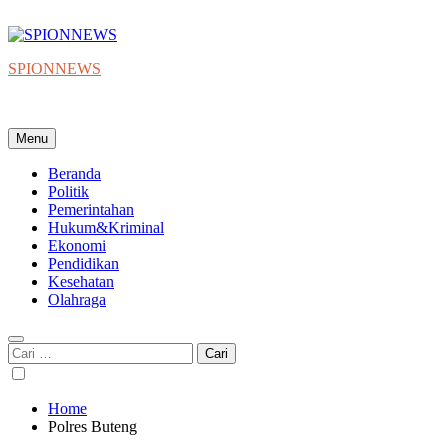
Skip
to
content
SPIONNEWS
Beta IKO = Independent, Konstruktif & Objektif
Menu
Beranda
Politik
Pemerintahan
Hukum&Kriminal
Ekonomi
Pendidikan
Kesehatan
Olahraga
Cari
untuk:
Home
Polres Buteng