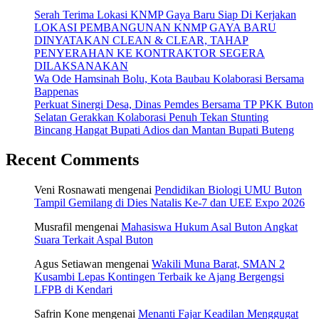
Serah Terima Lokasi KNMP Gaya Baru Siap Di Kerjakan
LOKASI PEMBANGUNAN KNMP GAYA BARU
DINYATAKAN CLEAN & CLEAR, TAHAP
PENYERAHAN KE KONTRAKTOR SEGERA
DILAKSANAKAN
Wa Ode Hamsinah Bolu, Kota Baubau Kolaborasi Bersama
Bappenas
Perkuat Sinergi Desa, Dinas Pemdes Bersama TP PKK Buton
Selatan Gerakkan Kolaborasi Penuh Tekan Stunting
Bincang Hangat Bupati Adios dan Mantan Bupati Buteng
Recent Comments
Veni Rosnawati
mengenai
Pendidikan Biologi UMU Buton
Tampil Gemilang di Dies Natalis Ke-7 dan UEE Expo 2026
Musrafil
mengenai
Mahasiswa Hukum Asal Buton Angkat
Suara Terkait Aspal Buton
Agus Setiawan
mengenai
Wakili Muna Barat, SMAN 2
Kusambi Lepas Kontingen Terbaik ke Ajang Bergengsi
LFPB di Kendari
Safrin Kone
mengenai
Menanti Fajar Keadilan Menggugat