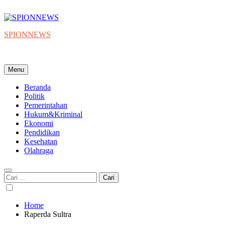
Skip
to
content
SPIONNEWS
Beta IKO = Independent, Konstruktif & Objektif
Menu
Beranda
Politik
Pemerintahan
Hukum&Kriminal
Ekonomi
Pendidikan
Kesehatan
Olahraga
Cari
untuk:
Home
Raperda Sultra