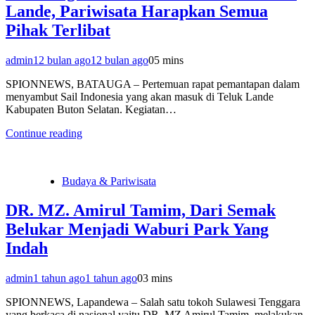
Lande, Pariwisata Harapkan Semua
Pihak Terlibat
admin
12 bulan ago
12 bulan ago
0
5 mins
SPIONNEWS, BATAUGA – Pertemuan rapat pemantapan dalam
menyambut Sail Indonesia yang akan masuk di Teluk Lande
Kabupaten Buton Selatan. Kegiatan…
Continue reading
Budaya & Pariwisata
DR. MZ. Amirul Tamim, Dari Semak
Belukar Menjadi Waburi Park Yang
Indah
admin
1 tahun ago
1 tahun ago
0
3 mins
SPIONNEWS, Lapandewa – Salah satu tokoh Sulawesi Tenggara
yang berkaca di nasional yaitu DR. MZ Amirul Tamim, melakukan