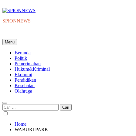
Skip
to
content
SPIONNEWS
Beta IKO = Independent, Konstruktif & Objektif
Menu
Beranda
Politik
Pemerintahan
Hukum&Kriminal
Ekonomi
Pendidikan
Kesehatan
Olahraga
Cari
untuk:
Home
WABURI PARK