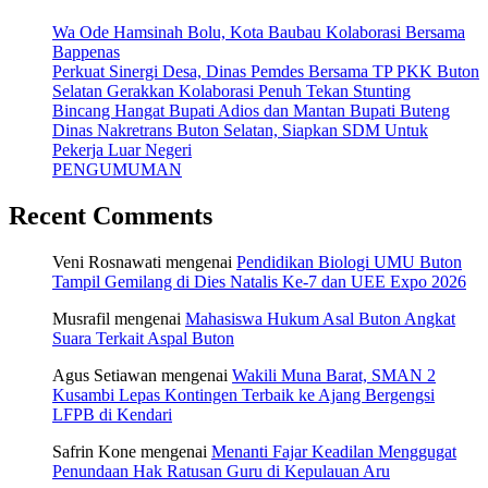
Wa Ode Hamsinah Bolu, Kota Baubau Kolaborasi Bersama
Bappenas
Perkuat Sinergi Desa, Dinas Pemdes Bersama TP PKK Buton
Selatan Gerakkan Kolaborasi Penuh Tekan Stunting
Bincang Hangat Bupati Adios dan Mantan Bupati Buteng
Dinas Nakretrans Buton Selatan, Siapkan SDM Untuk
Pekerja Luar Negeri
PENGUMUMAN
Recent Comments
Veni Rosnawati
mengenai
Pendidikan Biologi UMU Buton
Tampil Gemilang di Dies Natalis Ke-7 dan UEE Expo 2026
Musrafil
mengenai
Mahasiswa Hukum Asal Buton Angkat
Suara Terkait Aspal Buton
Agus Setiawan
mengenai
Wakili Muna Barat, SMAN 2
Kusambi Lepas Kontingen Terbaik ke Ajang Bergengsi
LFPB di Kendari
Safrin Kone
mengenai
Menanti Fajar Keadilan Menggugat
Penundaan Hak Ratusan Guru di Kepulauan Aru