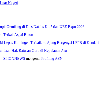
 Luar Negeri
pil Gemilang di Dies Natalis Ke-7 dan UEE Expo 2026
 Terkait Aspal Buton
i Lepas Kontingen Terbaik ke Ajang Bergengsi LFPB di Kendari
nundaan Hak Ratusan Guru di Kepulauan Aru
ASN - SPIONNEWS
mengenai
Profiling ASN