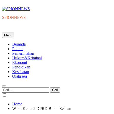
Skip
to
content
SPIONNEWS
Beta IKO = Independent, Konstruktif & Objektif
Menu
Beranda
Politik
Pemerintahan
Hukum&Kriminal
Ekonomi
Pendidikan
Kesehatan
Olahraga
Cari
untuk:
Home
Wakil Ketua 2 DPRD Buton Selatan