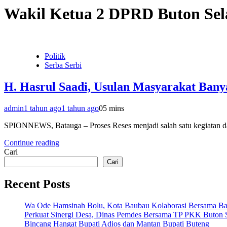
Wakil Ketua 2 DPRD Buton Sel
Politik
Serba Serbi
H. Hasrul Saadi, Usulan Masyarakat Bany
admin
1 tahun ago
1 tahun ago
0
5 mins
SPIONNEWS, Batauga – Proses Reses menjadi salah satu kegiatan d
Continue reading
Cari
Cari
Recent Posts
Wa Ode Hamsinah Bolu, Kota Baubau Kolaborasi Bersama B
Perkuat Sinergi Desa, Dinas Pemdes Bersama TP PKK Buton S
Bincang Hangat Bupati Adios dan Mantan Bupati Buteng