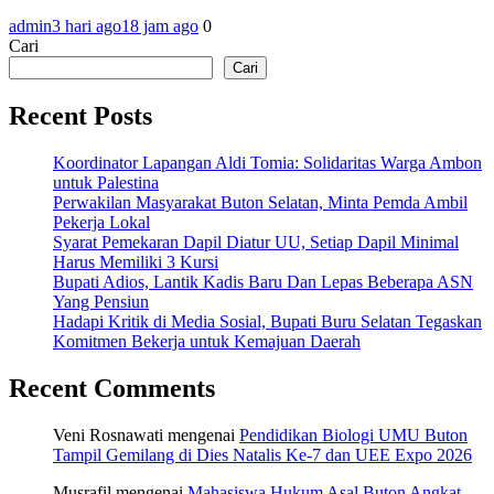
admin
3 hari ago
18 jam ago
0
Cari
Cari
Recent Posts
Koordinator Lapangan Aldi Tomia: Solidaritas Warga Ambon
untuk Palestina
Perwakilan Masyarakat Buton Selatan, Minta Pemda Ambil
Pekerja Lokal
Syarat Pemekaran Dapil Diatur UU, Setiap Dapil Minimal
Harus Memiliki 3 Kursi
Bupati Adios, Lantik Kadis Baru Dan Lepas Beberapa ASN
Yang Pensiun
Hadapi Kritik di Media Sosial, Bupati Buru Selatan Tegaskan
Komitmen Bekerja untuk Kemajuan Daerah
Recent Comments
Veni Rosnawati
mengenai
Pendidikan Biologi UMU Buton
Tampil Gemilang di Dies Natalis Ke-7 dan UEE Expo 2026
Musrafil
mengenai
Mahasiswa Hukum Asal Buton Angkat