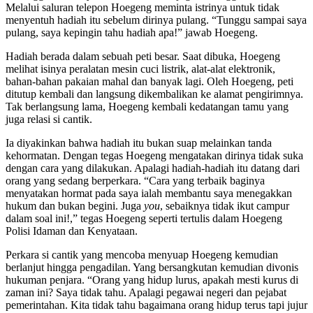
Melalui saluran telepon Hoegeng meminta istrinya untuk tidak
menyentuh hadiah itu sebelum dirinya pulang. “Tunggu sampai saya
pulang, saya kepingin tahu hadiah apa!” jawab Hoegeng.
Hadiah berada dalam sebuah peti besar. Saat dibuka, Hoegeng
melihat isinya peralatan mesin cuci listrik, alat-alat elektronik,
bahan-bahan pakaian mahal dan banyak lagi. Oleh Hoegeng, peti
ditutup kembali dan langsung dikembalikan ke alamat pengirimnya.
Tak berlangsung lama, Hoegeng kembali kedatangan tamu yang
juga relasi si cantik.
Ia diyakinkan bahwa hadiah itu bukan suap melainkan tanda
kehormatan. Dengan tegas Hoegeng mengatakan dirinya tidak suka
dengan cara yang dilakukan. Apalagi hadiah-hadiah itu datang dari
orang yang sedang berperkara. “Cara yang terbaik baginya
menyatakan hormat pada saya ialah membantu saya menegakkan
hukum dan bukan begini. Juga
you
, sebaiknya tidak ikut campur
dalam soal ini!,” tegas Hoegeng seperti tertulis dalam Hoegeng
Polisi Idaman dan Kenyataan.
Perkara si cantik yang mencoba menyuap Hoegeng kemudian
berlanjut hingga pengadilan. Yang bersangkutan kemudian divonis
hukuman penjara. “Orang yang hidup lurus, apakah mesti kurus di
zaman ini? Saya tidak tahu. Apalagi pegawai negeri dan pejabat
pemerintahan. Kita tidak tahu bagaimana orang hidup terus tapi jujur