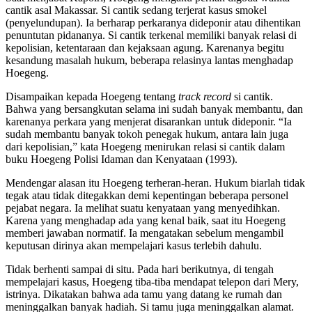
cantik asal Makassar. Si cantik sedang terjerat kasus smokel
(penyelundupan). Ia berharap perkaranya dideponir atau dihentikan
penuntutan pidananya. Si cantik terkenal memiliki banyak relasi di
kepolisian, ketentaraan dan kejaksaan agung. Karenanya begitu
kesandung masalah hukum, beberapa relasinya lantas menghadap
Hoegeng.
Disampaikan kepada Hoegeng tentang
track record
si cantik.
Bahwa yang bersangkutan selama ini sudah banyak membantu, dan
karenanya perkara yang menjerat disarankan untuk dideponir. “Ia
sudah membantu banyak tokoh penegak hukum, antara lain juga
dari kepolisian,” kata Hoegeng menirukan relasi si cantik dalam
buku Hoegeng Polisi Idaman dan Kenyataan (1993).
Mendengar alasan itu Hoegeng terheran-heran. Hukum biarlah tidak
tegak atau tidak ditegakkan demi kepentingan beberapa personel
pejabat negara. Ia melihat suatu kenyataan yang menyedihkan.
Karena yang menghadap ada yang kenal baik, saat itu Hoegeng
memberi jawaban normatif. Ia mengatakan sebelum mengambil
keputusan dirinya akan mempelajari kasus terlebih dahulu.
Tidak berhenti sampai di situ. Pada hari berikutnya, di tengah
mempelajari kasus, Hoegeng tiba-tiba mendapat telepon dari Mery,
istrinya. Dikatakan bahwa ada tamu yang datang ke rumah dan
meninggalkan banyak hadiah. Si tamu juga meninggalkan alamat.