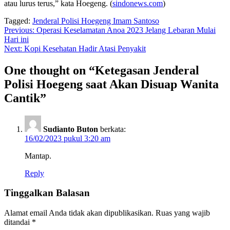
atau lurus terus,” kata Hoegeng. (
sindonews.com
)
Tagged:
Jenderal Polisi Hoegeng Imam Santoso
Navigasi
Previous:
Operasi Keselamatan Anoa 2023 Jelang Lebaran Mulai
Hari ini
pos
Next:
Kopi Kesehatan Hadir Atasi Penyakit
One thought on “
Ketegasan Jenderal
Polisi Hoegeng saat Akan Disuap Wanita
Cantik
”
Sudianto Buton
berkata:
16/02/2023 pukul 3:20 am
Mantap.
Reply
Tinggalkan Balasan
Alamat email Anda tidak akan dipublikasikan.
Ruas yang wajib
ditandai
*