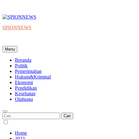
SPIONNEWS
Beta IKO = Independent, Konstruktif & Objektif
Menu
Beranda
Politik
Pemerintahan
Hukum&Kriminal
Ekonomi
Pendidikan
Kesehatan
Olahraga
Cari
untuk:
Home
2023