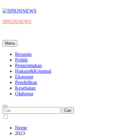
Skip
to
content
SPIONNEWS
Beta IKO = Independent, Konstruktif & Objektif
Menu
Beranda
Politik
Pemerintahan
Hukum&Kriminal
Ekonomi
Pendidikan
Kesehatan
Olahraga
Cari
untuk:
Home
2023