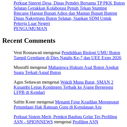
Perkuat Sinergi Desa, Dinas Pemdes Bersama TP PKK Buton
Selatan Gerakkan Kolaborasi Penuh Tekan Stunting
Bincang Hangat Bupati Adios dan Mantan Bupati Buteng
Dinas Nakretrans Buton Selatan, Siapkan SDM Untuk
Pekerja Luar Negeri
PENGUMUMAN
Recent Comments
Veni Rosnawati
mengenai
Pendidikan Biologi UMU Buton
Tampil Gemilang di Dies Natalis Ke-7 dan UEE Expo 2026
Musrafil
mengenai
Mahasiswa Hukum Asal Buton Angkat
Suara Terkait Aspal Buton
Agus Setiawan
mengenai
Wakili Muna Barat, SMAN 2
Kusambi Lepas Kontingen Terbaik ke Ajang Bergengsi
LFPB di Kendari
Safrin Kone
mengenai
Menanti Fajar Keadilan Menggugat
Penundaan Hak Ratusan Guru di Kepulauan Aru
Perkuat Sistem Merit, Pemkot Baubau Gelar Tes Profiling
ASN - SPIONNEWS
mengenai
Profiling ASN