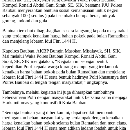
Kompol Ronald Abdul Gani Sirait, SE, SIK, bersama PJU Polres
Baubau menyerahkan bantuan sosial kemanusiaan untuk negeri
sebanyak 100 ( seratus ) paket sembako berupa beras, minyak
goreng, indomi dan gula.
Bantuan tersebut dibagi-bagikan secara langsung kepada masyarakat
yang terdampak kenaikan harga bahan pokok pada bulan Ramadhan
dan menjelang lebaran Idul Fitri 1444 H.
Kapolres Baubau, AKBP Bungin Masokan Misalayuk, SH, SIK,
Msi melalui Waka Polres Baubau Kompol Ronald Abdul Gani
Sirait, SE, SIK mengatakan; “Kegiatan ini sebagai bentuk
kepedulian Polri kepada warga kurang mampu yang terdampak
kenaikan harga bahan pokok pada bulan Ramadhan dan menjelang
lebaran Idul Fitri 1444 H serta bentuk hadirnya Polri khususnya dari
Polres Baubau di tengah-tengah masyarakat,” ungkapnya.
Tambahnya, melalui kegiatan ini juga diharapkan tumbuhnya
kebersamaan Polri dengan masyarakat untuk bersama-sama menjaga
Harkamtibmas yang kondusif di Kota Baubau.
“Semoga bantuan yang diberikan ini, dapat sedikit membantu
meringankan beban masyarakat yang terdampak dengan kenaikan
harga kenaikan bahan pokok selama bulan Ramadan dan menjelang
lebaran Idul Fitri 1444 H serta menjadikan ladang ibadah untuk kita