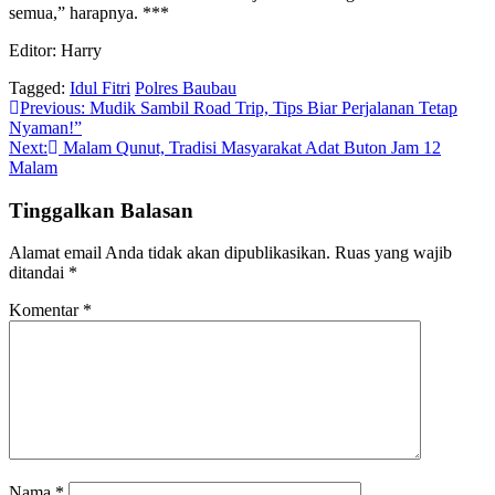
semua,” harapnya. ***
Editor: Harry
Tagged:
Idul Fitri
Polres Baubau
Navigasi
Previous:
Mudik Sambil Road Trip, Tips Biar Perjalanan Tetap
Nyaman!”
pos
Next:
Malam Qunut, Tradisi Masyarakat Adat Buton Jam 12
Malam
Tinggalkan Balasan
Alamat email Anda tidak akan dipublikasikan.
Ruas yang wajib
ditandai
*
Komentar
*
Nama
*