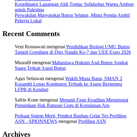
Koordinator Lapangan Aldi Tomia: Solidaritas Warga Ambon
untuk Palestina
Perwakilan Masyarakat Buton Selatan, Minta Pemda Ambil
Pekerja Lokal
Recent Comments
Veni Rosnawati
mengenai
Pendidikan Biologi UMU Buton
Tampil Gemilang di Dies Natalis Ke-7 dan UEE Expo 2026
Musrafil
mengenai
Mahasiswa Hukum Asal Buton Angkat
Suara Terkait Aspal Buton
Agus Setiawan
mengenai
Wakili Muna Barat, SMAN 2
Kusambi Lepas Kontingen Terbaik ke Ajang Bergengsi
LFPB di Kendari
Safrin Kone
mengenai
Menanti Fajar Keadilan Menggugat
Penundaan Hak Ratusan Guru di Kepulauan Aru
Perkuat Sistem Merit, Pemkot Baubau Gelar Tes Profiling
ASN - SPIONNEWS
mengenai
Profiling ASN
Archives