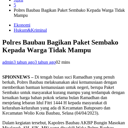
5
Polres Baubau Bagikan Paket Sembako Kepada Warga Tidak
Mampu
Ekonomi
Hukum&Kriminal
Polres Baubau Bagikan Paket Sembako
Kepada Warga Tidak Mampu
admin
3 tahun ago
3 tahun ago
0
2 mins
SPIONNEWS –
Di tengah bulan suci Ramadhan yang penuh
berkah, Polres Baubau melaksanakan aksi kemanusiaan dengan
memberikan bantuan kemanusiaan untuk negeri, berupa Paket
Sembako untuk masyarakat kurang mampu yang terdampak dengan
kenaikan harga bahan pokok selama bulan Ramadhan dan
menjelang lebaran Idul Fitri 1444 H kepada masyarakat di
kelurahan-kelurahan yang ada di Kecamatan Batupoaro dan
Kecamatan Wolio Kota Baubau, Selasa (04/04/2023).
Dalam kegiatan tersebut, Kapolres Baubau AKBP Bungin Masokan
Misalayuk, SH, SIK, MSi yang diwakili Waka Polres Baubau