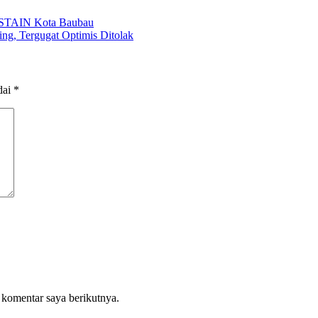
 STAIN Kota Baubau
ng, Tergugat Optimis Ditolak
dai
*
 komentar saya berikutnya.