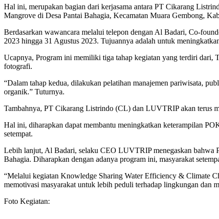
Hal ini, merupakan bagian dari kerjasama antara PT Cikarang Lis
Mangrove di Desa Pantai Bahagia, Kecamatan Muara Gembong, Kab
Berdasarkan wawancara melalui telepon dengan Al Badari, Co-foun
2023 hingga 31 Agustus 2023. Tujuannya adalah untuk meningkat
Ucapnya, Program ini memiliki tiga tahap kegiatan yang terdiri dari
fotografi.
“Dalam tahap kedua, dilakukan pelatihan manajemen pariwisata, public
organik.” Tuturnya.
Tambahnya, PT Cikarang Listrindo (CL) dan LUVTRIP akan terus mel
Hal ini, diharapkan dapat membantu meningkatkan keterampilan PO
setempat.
Lebih lanjut, Al Badari, selaku CEO LUVTRIP menegaskan bahwa Pro
Bahagia. Diharapkan dengan adanya program ini, masyarakat setempat
“Melalui kegiatan Knowledge Sharing Water Efficiency & Climate Ch
memotivasi masyarakat untuk lebih peduli terhadap lingkungan dan m
Foto Kegiatan: