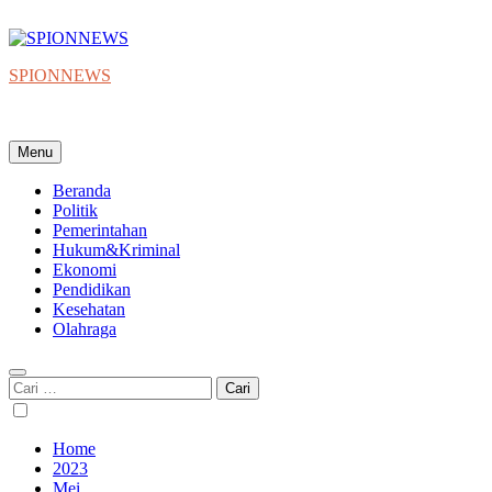
Skip
to
content
SPIONNEWS
Beta IKO = Independent, Konstruktif & Objektif
Menu
Beranda
Politik
Pemerintahan
Hukum&Kriminal
Ekonomi
Pendidikan
Kesehatan
Olahraga
Cari
untuk:
Home
2023
Mei