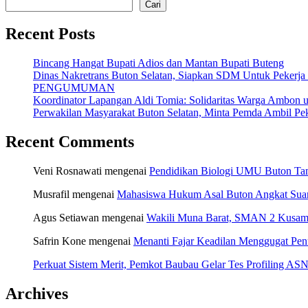
Cari
Recent Posts
Bincang Hangat Bupati Adios dan Mantan Bupati Buteng
Dinas Nakretrans Buton Selatan, Siapkan SDM Untuk Pekerja
PENGUMUMAN
Koordinator Lapangan Aldi Tomia: Solidaritas Warga Ambon u
Perwakilan Masyarakat Buton Selatan, Minta Pemda Ambil Pek
Recent Comments
Veni Rosnawati
mengenai
Pendidikan Biologi UMU Buton Tam
Musrafil
mengenai
Mahasiswa Hukum Asal Buton Angkat Suara
Agus Setiawan
mengenai
Wakili Muna Barat, SMAN 2 Kusamb
Safrin Kone
mengenai
Menanti Fajar Keadilan Menggugat Pe
Perkuat Sistem Merit, Pemkot Baubau Gelar Tes Profiling 
Archives