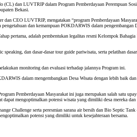
trindo (CL) dan LUVTRIP dalam Program Pemberdayaan Perempuan Sosi
upaten Bekasi.
der dan CEO LUVTRIP, mengatakan “program Pemberdayaan Masyarakat 
kan pengetahuan dan kemampuan POKDARWIS dalam pengembangan Desa
, Tahap pertama, adalah pembentukan legalitas resmi Kelompok Bahagia
 speaking, dan dasar-dasar tour guide pariwisata, serta pelatihan das
akukan monitoring dan evaluasi terhadap jalannya Program ini.
KDARWIS dalam mengembangkan Desa Wisata dengan lebih baik dan ber
gram Pemberdayaan Masyarakat ini juga merupakan salah satu upaya 
 dapat mengoptimalkan potensi wisata yang dimiliki desa mereka dan 
ange Challenge serta peresmian sarana air bersih dan Bio Septic Tank
engoptimalkan potensi yang dimiliki untuk kesejahteraan bersama.