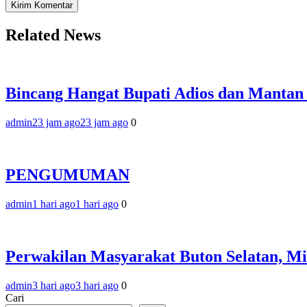
Related News
Bincang Hangat Bupati Adios dan Mantan
admin
23 jam ago
23 jam ago
0
PENGUMUMAN
admin
1 hari ago
1 hari ago
0
Perwakilan Masyarakat Buton Selatan, M
admin
3 hari ago
3 hari ago
0
Cari