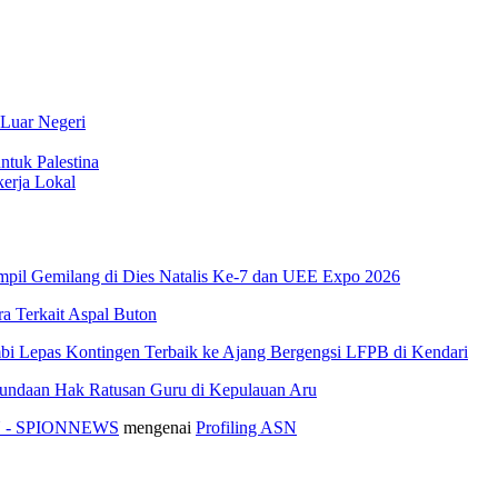
 Luar Negeri
ntuk Palestina
erja Lokal
pil Gemilang di Dies Natalis Ke-7 dan UEE Expo 2026
 Terkait Aspal Buton
i Lepas Kontingen Terbaik ke Ajang Bergengsi LFPB di Kendari
nundaan Hak Ratusan Guru di Kepulauan Aru
ASN - SPIONNEWS
mengenai
Profiling ASN