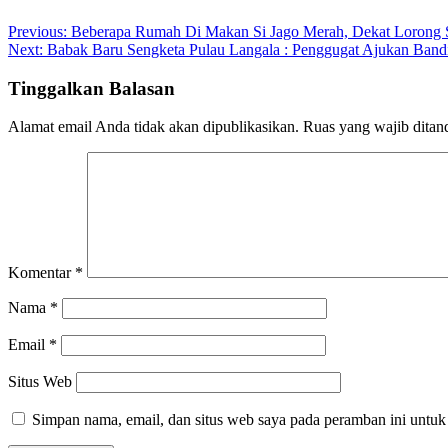
Navigasi
Previous:
Beberapa Rumah Di Makan Si Jago Merah, Dekat Lorong
Next:
Babak Baru Sengketa Pulau Langala : Penggugat Ajukan Bandi
pos
Tinggalkan Balasan
Alamat email Anda tidak akan dipublikasikan.
Ruas yang wajib ditan
Komentar
*
Nama
*
Email
*
Situs Web
Simpan nama, email, dan situs web saya pada peramban ini untuk