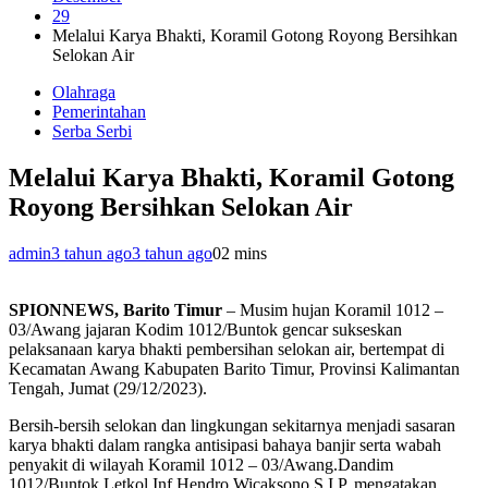
29
Melalui Karya Bhakti, Koramil Gotong Royong Bersihkan
Selokan Air
Olahraga
Pemerintahan
Serba Serbi
Melalui Karya Bhakti, Koramil Gotong
Royong Bersihkan Selokan Air
admin
3 tahun ago
3 tahun ago
0
2 mins
SPIONNEWS, Barito Timur
– Musim hujan Koramil 1012 –
03/Awang jajaran Kodim 1012/Buntok gencar sukseskan
pelaksanaan karya bhakti pembersihan selokan air, bertempat di
Kecamatan Awang Kabupaten Barito Timur, Provinsi Kalimantan
Tengah, Jumat (29/12/2023).
Bersih-bersih selokan dan lingkungan sekitarnya menjadi sasaran
karya bhakti dalam rangka antisipasi bahaya banjir serta wabah
penyakit di wilayah Koramil 1012 – 03/Awang.Dandim
1012/Buntok Letkol Inf Hendro Wicaksono S.I.P. mengatakan,