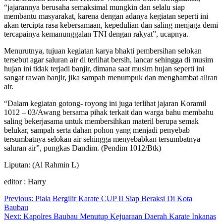
“jajarannya berusaha semaksimal mungkin dan selalu siap
membantu masyarakat, karena dengan adanya kegiatan seperti ini
akan tercipta rasa kebersamaan, kepedulian dan saling menjaga demi
tercapainya kemanunggalan TNI dengan rakyat”, ucapnya.
Menurutnya, tujuan kegiatan karya bhakti pembersihan selokan
tersebut agar saluran air di terlihat bersih, lancar sehingga di musim
hujan ini tidak terjadi banjir, dimana saat musim hujan seperti ini
sangat rawan banjir, jika sampah menumpuk dan menghambat aliran
air.
“Dalam kegiatan gotong- royong ini juga terlihat jajaran Koramil
1012 – 03/Awang bersama pihak terkait dan warga bahu membahu
saling bekerjasama untuk membersihkan materil berupa semak
belukar, sampah serta dahan pohon yang menjadi penyebab
tersumbatnya selokan air sehingga menyebabkan tersumbatnya
saluran air”, pungkas Dandim. (Pendim 1012/Btk)
Liputan: (Al Rahmin L)
editor : Harry
Navigasi
Previous:
Piala Bergilir Karate CUP II Siap Beraksi Di Kota
Baubau
pos
Next:
Kapolres Baubau Menutup Kejuaraan Daerah Karate Inkanas