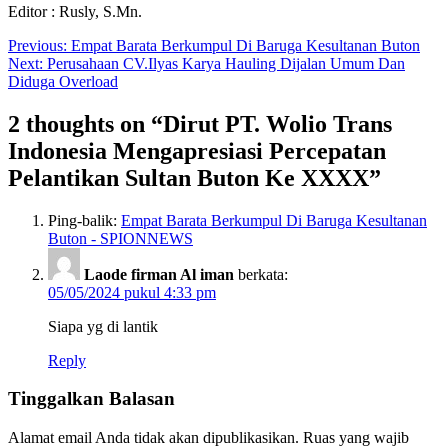
Editor : Rusly, S.Mn.
Navigasi
Previous:
Empat Barata Berkumpul Di Baruga Kesultanan Buton
Next:
Perusahaan CV.Ilyas Karya Hauling Dijalan Umum Dan
pos
Diduga Overload
2 thoughts on “
Dirut PT. Wolio Trans
Indonesia Mengapresiasi Percepatan
Pelantikan Sultan Buton Ke XXXX
”
Ping-balik:
Empat Barata Berkumpul Di Baruga Kesultanan
Buton - SPIONNEWS
Laode firman Al iman
berkata:
05/05/2024 pukul 4:33 pm
Siapa yg di lantik
Reply
Tinggalkan Balasan
Alamat email Anda tidak akan dipublikasikan.
Ruas yang wajib