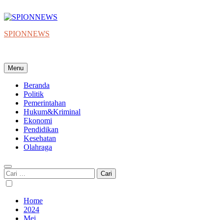
Skip
to
content
SPIONNEWS
Beta IKO = Independent, Konstruktif & Objektif
Menu
Beranda
Politik
Pemerintahan
Hukum&Kriminal
Ekonomi
Pendidikan
Kesehatan
Olahraga
Cari
untuk:
Home
2024
Mei