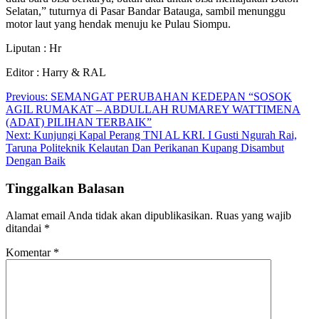
Selatan,” tuturnya di Pasar Bandar Batauga, sambil menunggu
motor laut yang hendak menuju ke Pulau Siompu.
Liputan : Hr
Editor : Harry & RAL
Navigasi
Previous:
SEMANGAT PERUBAHAN KEDEPAN “SOSOK
AGIL RUMAKAT – ABDULLAH RUMAREY WATTIMENA
pos
(ADAT) PILIHAN TERBAIK”
Next:
Kunjungi Kapal Perang TNI AL KRI. I Gusti Ngurah Rai,
Taruna Politeknik Kelautan Dan Perikanan Kupang Disambut
Dengan Baik
Tinggalkan Balasan
Alamat email Anda tidak akan dipublikasikan.
Ruas yang wajib
ditandai
*
Komentar
*