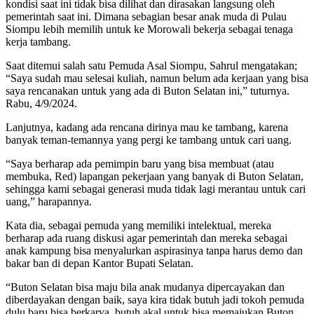
kondisi saat ini tidak bisa dilihat dan dirasakan langsung oleh
pemerintah saat ini. Dimana sebagian besar anak muda di Pulau
Siompu lebih memilih untuk ke Morowali bekerja sebagai tenaga
kerja tambang.
Saat ditemui salah satu Pemuda Asal Siompu, Sahrul mengatakan;
“Saya sudah mau selesai kuliah, namun belum ada kerjaan yang bisa
saya rencanakan untuk yang ada di Buton Selatan ini,” tuturnya.
Rabu, 4/9/2024.
Lanjutnya, kadang ada rencana dirinya mau ke tambang, karena
banyak teman-temannya yang pergi ke tambang untuk cari uang.
“Saya berharap ada pemimpin baru yang bisa membuat (atau
membuka, Red) lapangan pekerjaan yang banyak di Buton Selatan,
sehingga kami sebagai generasi muda tidak lagi merantau untuk cari
uang,” harapannya.
Kata dia, sebagai pemuda yang memiliki intelektual, mereka
berharap ada ruang diskusi agar pemerintah dan mereka sebagai
anak kampung bisa menyalurkan aspirasinya tanpa harus demo dan
bakar ban di depan Kantor Bupati Selatan.
“Buton Selatan bisa maju bila anak mudanya dipercayakan dan
diberdayakan dengan baik, saya kira tidak butuh jadi tokoh pemuda
dulu baru bisa berkarya, butuh akal untuk bisa memajukan Buton