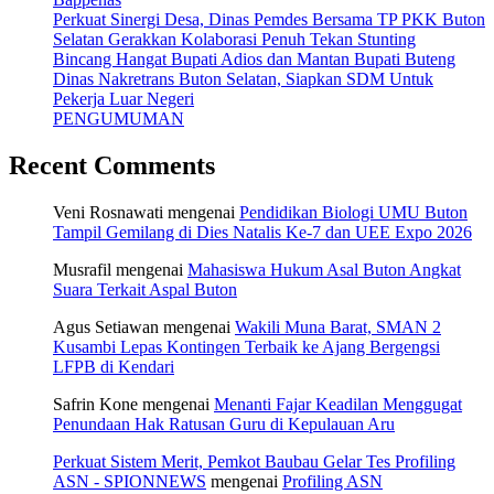
Perkuat Sinergi Desa, Dinas Pemdes Bersama TP PKK Buton
Selatan Gerakkan Kolaborasi Penuh Tekan Stunting
Bincang Hangat Bupati Adios dan Mantan Bupati Buteng
Dinas Nakretrans Buton Selatan, Siapkan SDM Untuk
Pekerja Luar Negeri
PENGUMUMAN
Recent Comments
Veni Rosnawati
mengenai
Pendidikan Biologi UMU Buton
Tampil Gemilang di Dies Natalis Ke-7 dan UEE Expo 2026
Musrafil
mengenai
Mahasiswa Hukum Asal Buton Angkat
Suara Terkait Aspal Buton
Agus Setiawan
mengenai
Wakili Muna Barat, SMAN 2
Kusambi Lepas Kontingen Terbaik ke Ajang Bergengsi
LFPB di Kendari
Safrin Kone
mengenai
Menanti Fajar Keadilan Menggugat
Penundaan Hak Ratusan Guru di Kepulauan Aru
Perkuat Sistem Merit, Pemkot Baubau Gelar Tes Profiling
ASN - SPIONNEWS
mengenai
Profiling ASN