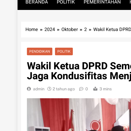
BERANDA
POLITIK
PEMERINTAHAN
Home
2024
Oktober
2
Wakil Ketua DPRD
PENDIDIKAN
POLITIK
Wakil Ketua DPRD Seme
Jaga Kondusifitas Men
admin
2 tahun ago
0
3 mins