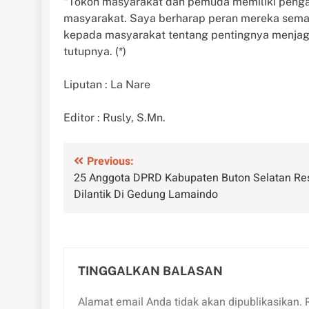
“Tokoh masyarakat dan pemuda memiliki penga
masyarakat. Saya berharap peran mereka sem
kepada masyarakat tentang pentingnya menjag
tutupnya. (*)
Liputan : La Nare
Editor : Rusly, S.Mn.
Navigasi
Previous:
25 Anggota DPRD Kabupaten Buton Selatan Re
pos
Dilantik Di Gedung Lamaindo
TINGGALKAN BALASAN
Alamat email Anda tidak akan dipublikasikan.