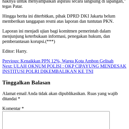
haknya untuk menyampaikan aspirasi secara langsung di lapangan,”
tegas Patar.
Hingga berita ini diterbitkan, pihak DPRD DKI Jakarta belum
memberikan tanggapan resmi atas laporan dan tuntutan PKN.
Laporan ini menjadi ujian bagi komitmen pemerintah dalam
menjunjung keterbukaan informasi, penegakan hukum, dan
pemberantasan korupsi.(***)
Editor: Harry.
Navigasi
Previous:
Kenaikkan PPN 12%, Warga Kota Ambon Gelisah
Next:
ULAH OKNUM POLISI : OKP CIPAYUNG MENDESAK
pos
INSTITUSI POLRI DIKEMBALIKAN KE TNI
Tinggalkan Balasan
Alamat email Anda tidak akan dipublikasikan.
Ruas yang wajib
ditandai
*
Komentar
*