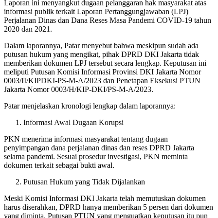
Laporan ini menyangkut dugaan pelanggaran hak masyarakat atas
informasi publik terkait Laporan Pertanggungjawaban (LPJ)
Perjalanan Dinas dan Dana Reses Masa Pandemi COVID-19 tahun
2020 dan 2021.
Dalam laporannya, Patar menyebut bahwa meskipun sudah ada
putusan hukum yang mengikat, pihak DPRD DKI Jakarta tidak
memberikan dokumen LPJ tersebut secara lengkap. Keputusan ini
meliputi Putusan Komisi Informasi Provinsi DKI Jakarta Nomor
0003/II/KIPDKI-PS-M-A/2023 dan Penetapan Eksekusi PTUN
Jakarta Nomor 0003/H/KIP-DKI/PS-M-A/2023.
Patar menjelaskan kronologi lengkap dalam laporannya:
Informasi Awal Dugaan Korupsi
PKN menerima informasi masyarakat tentang dugaan
penyimpangan dana perjalanan dinas dan reses DPRD Jakarta
selama pandemi. Sesuai prosedur investigasi, PKN meminta
dokumen terkait sebagai bukti awal.
Putusan Hukum yang Tidak Dijalankan
Meski Komisi Informasi DKI Jakarta telah memutuskan dokumen
harus diserahkan, DPRD hanya memberikan 5 persen dari dokumen
yang diminta. Putusan PTUN yang menguatkan keputusan itu pun