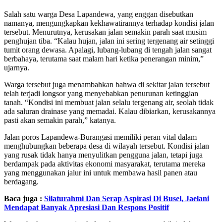
Salah satu warga Desa Lapandewa, yang enggan disebutkan
namanya, mengungkapkan kekhawatirannya terhadap kondisi jalan
tersebut. Menurutnya, kerusakan jalan semakin parah saat musim
penghujan tiba. “Kalau hujan, jalan ini sering tergenang air setinggi
tumit orang dewasa. Apalagi, lubang-lubang di tengah jalan sangat
berbahaya, terutama saat malam hari ketika penerangan minim,”
ujarnya.
Warga tersebut juga menambahkan bahwa di sekitar jalan tersebut
telah terjadi longsor yang menyebabkan penurunan ketinggian
tanah. “Kondisi ini membuat jalan selalu tergenang air, seolah tidak
ada saluran drainase yang memadai. Kalau dibiarkan, kerusakannya
pasti akan semakin parah,” katanya.
Jalan poros Lapandewa-Burangasi memiliki peran vital dalam
menghubungkan beberapa desa di wilayah tersebut. Kondisi jalan
yang rusak tidak hanya menyulitkan pengguna jalan, tetapi juga
berdampak pada aktivitas ekonomi masyarakat, terutama mereka
yang menggunakan jalur ini untuk membawa hasil panen atau
berdagang.
Baca juga :
Silaturahmi Dan Serap Aspirasi Di Busel, Jaelani
Mendapat Banyak Apresiasi Dan Respons Positif