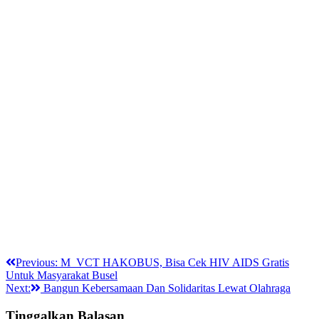
Navigasi
Previous:
M_VCT HAKOBUS, Bisa Cek HIV AIDS Gratis
Untuk Masyarakat Busel
pos
Next:
Bangun Kebersamaan Dan Solidaritas Lewat Olahraga
Tinggalkan Balasan