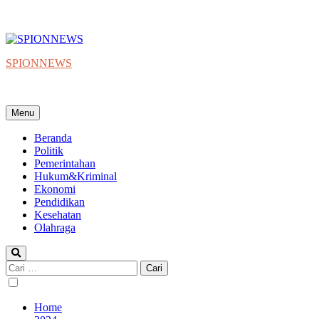
SPIONNEWS
Beta IKO = Independent, Konstruktif & Objektif
Menu
Beranda
Politik
Pemerintahan
Hukum&Kriminal
Ekonomi
Pendidikan
Kesehatan
Olahraga
Cari
untuk:
Home