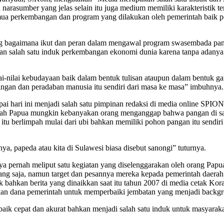
 narasumber yang jelas selain itu juga medium memiliki karakteristik t
semua perkembangan dan program yang dilakukan oleh pemerintah baik p
ng bagaimana ikut dan peran dalam mengawal program swasembada pang
n salah satu induk perkembangan ekonomi dunia karena tanpa adanya p
ai-nilai kebudayaan baik dalam bentuk tulisan ataupun dalam bentuk ga
bangan dan peradaban manusia itu sendiri dari masa ke masa” imbuhnya.
ai hari ini menjadi salah satu pimpinan redaksi di media online SPI
rah Papua mungkin kebanyakan orang menganggap bahwa pangan di sana 
tu berlimpah mulai dari ubi bahkan memiliki pohon pangan itu sendiri
a, papeda atau kita di Sulawesi biasa disebut sanongi” tuturnya.
aya pernah meliput satu kegiatan yang diselenggarakan oleh orang Pap
ang saja, namun target dan pesannya mereka kepada pemerintah daera
ak bahkan berita yang dinaikkan saat itu tahun 2007 di media cetak Kor
n dana pemerintah untuk memperbaiki jembatan yang menjadi backgroun
baik cepat dan akurat bahkan menjadi salah satu induk untuk masyarak