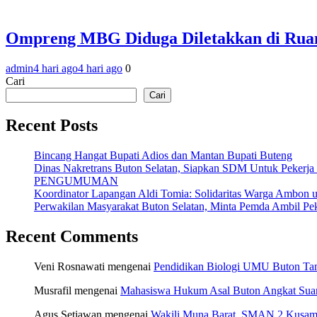
Ompreng MBG Diduga Diletakkan di Ruang
admin
4 hari ago
4 hari ago
0
Cari
Cari
Recent Posts
Bincang Hangat Bupati Adios dan Mantan Bupati Buteng
Dinas Nakretrans Buton Selatan, Siapkan SDM Untuk Pekerja
PENGUMUMAN
Koordinator Lapangan Aldi Tomia: Solidaritas Warga Ambon u
Perwakilan Masyarakat Buton Selatan, Minta Pemda Ambil Pek
Recent Comments
Veni Rosnawati
mengenai
Pendidikan Biologi UMU Buton Tam
Musrafil
mengenai
Mahasiswa Hukum Asal Buton Angkat Suara
Agus Setiawan
mengenai
Wakili Muna Barat, SMAN 2 Kusamb