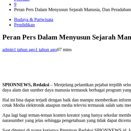
9
Peran Pers Dalam Menyusun Sejarah Manusia, Dan Peradaban
Budaya & Pariwisata
Pendidikan
Peran Pers Dalam Menyusun Sejarah Man
admin
1 tahun ago
1 tahun ago
0
7 mins
SPIONNEWS, Redaksi
– Menjelang pelantikan pejabat terpilih se
daya alam dan sumber daya manusia termasuk berbagai program yang 
Hal ini bisa dapat terjadi dengan baik dan mampu memberikan inform
cetak Media elektronik ataupun media televisi termasuk salah satu m
Apa lagi bagi teman-teman konten kreator yang hanya sekedar member
narasumber yang jelas sehingga pengetahuan yang tidak dapat dicerna
Saat ditemui di ruang kerjanya Pimpinan Redaksi SPIONNEWS.id, Ha