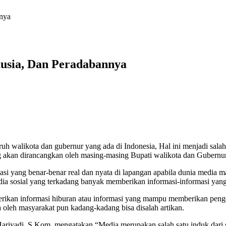
nya
usia, Dan Peradabannya
luruh walikota dan gubernur yang ada di Indonesia, Hal ini menjadi sa
akan dirancangkan oleh masing-masing Bupati walikota dan Gubernur 
asi yang benar-benar real dan nyata di lapangan apabila dunia media m
edia sosial yang terkadang banyak memberikan informasi-informasi yang 
ikan informasi hiburan atau informasi yang mampu memberikan pengeta
 oleh masyarakat pun kadang-kadang bisa disalah artikan.
riyadi, S.Kom, mengatakan “Media merupakan salah satu induk dari s