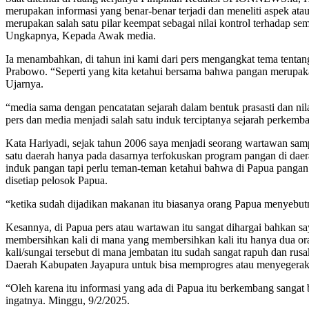
merupakan informasi yang benar-benar terjadi dan meneliti aspek atau
merupakan salah satu pilar keempat sebagai nilai kontrol terhadap 
Ungkapnya, Kepada Awak media.
Ia menambahkan, di tahun ini kami dari pers mengangkat tema tenta
Prabowo. “Seperti yang kita ketahui bersama bahwa pangan merupaka
Ujarnya.
“media sama dengan pencatatan sejarah dalam bentuk prasasti dan nil
pers dan media menjadi salah satu induk terciptanya sejarah perkem
Kata Hariyadi, sejak tahun 2006 saya menjadi seorang wartawan samp
satu daerah hanya pada dasarnya terfokuskan program pangan di dae
induk pangan tapi perlu teman-teman ketahui bahwa di Papua pangan i
disetiap pelosok Papua.
“ketika sudah dijadikan makanan itu biasanya orang Papua menyebutny
Kesannya, di Papua pers atau wartawan itu sangat dihargai bahkan s
membersihkan kali di mana yang membersihkan kali itu hanya dua or
kali/sungai tersebut di mana jembatan itu sudah sangat rapuh dan rus
Daerah Kabupaten Jayapura untuk bisa memprogres atau menyegeraka
“Oleh karena itu informasi yang ada di Papua itu berkembang sangat 
ingatnya. Minggu, 9/2/2025.