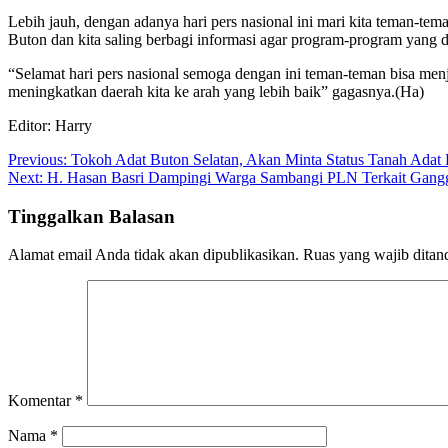
Lebih jauh, dengan adanya hari pers nasional ini mari kita teman-
Buton dan kita saling berbagi informasi agar program-program yang d
“Selamat hari pers nasional semoga dengan ini teman-teman bisa men
meningkatkan daerah kita ke arah yang lebih baik” gagasnya.(Ha)
Editor: Harry
Navigasi
Previous:
Tokoh Adat Buton Selatan, Akan Minta Status Tanah Adat
Next:
H. Hasan Basri Dampingi Warga Sambangi PLN Terkait Gangg
pos
Tinggalkan Balasan
Alamat email Anda tidak akan dipublikasikan.
Ruas yang wajib ditan
Komentar
*
Nama
*