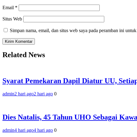
Email
*
Situs Web
Simpan nama, email, dan situs web saya pada peramban ini untuk
Related News
Syarat Pemekaran Dapil Diatur UU, Setia
admin
2 hari ago
2 hari ago
0
‎Dies Natalis, 45 Tahun UHO Sebagai Kaw
admin
4 hari ago
4 hari ago
0