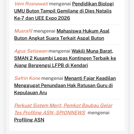
Veni Rosnawati
mengenai
Pendidikan Biologi
UMU Buton Tampil Gemilang di Dies Natalis
Ke-7 dan UEE Expo 2026
Musrafil
mengenai
Mahasiswa Hukum Asal
Buton Angkat Suara Terkait Aspal Buton
Agus Setiawan
mengenai
Wakili Muna Barat,
SMAN 2 Kusambi Lepas Kontingen Terbaik ke
Ajang Bergengsi LFPB di Kendari
Safrin Kone
mengenai
Menanti Fajar Keadilan
Menggugat Penundaan Hak Ratusan Guru di
Kepulauan Aru
Perkuat Sistem Merit, Pemkot Baubau Gelar
Tes Profiling ASN - SPIONNEWS
mengenai
Profiling ASN