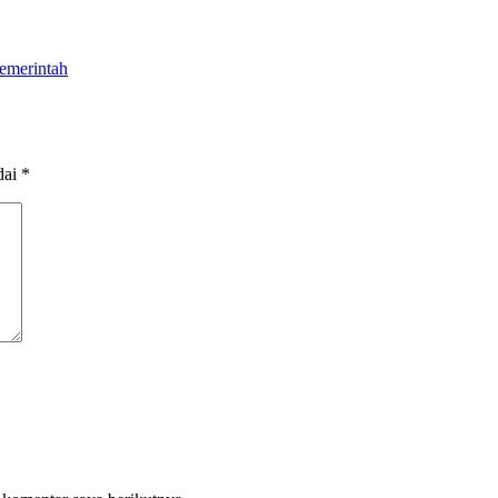
emerintah
dai
*