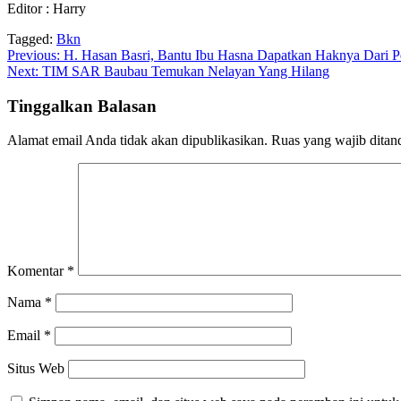
Editor : Harry
Tagged:
Bkn
Navigasi
Previous:
H. Hasan Basri, Bantu Ibu Hasna Dapatkan Haknya Dari P
Next:
TIM SAR Baubau Temukan Nelayan Yang Hilang
pos
Tinggalkan Balasan
Alamat email Anda tidak akan dipublikasikan.
Ruas yang wajib ditan
Komentar
*
Nama
*
Email
*
Situs Web