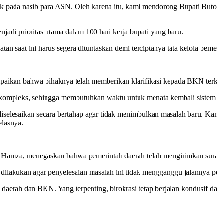
mpak pada nasib para ASN. Oleh karena itu, kami mendorong Bupati Bu
jadi prioritas utama dalam 100 hari kerja bupati yang baru.
tan saat ini harus segera dituntaskan demi terciptanya tata kelola peme
aikan bahwa pihaknya telah memberikan klarifikasi kepada BKN terkai
up kompleks, sehingga membutuhkan waktu untuk menata kembali sistem
diselesaikan secara bertahap agar tidak menimbulkan masalah baru. K
elasnya.
Hamza, menegaskan bahwa pemerintah daerah telah mengirimkan sur
s dilakukan agar penyelesaian masalah ini tidak mengganggu jalannya p
aerah dan BKN. Yang terpenting, birokrasi tetap berjalan kondusif dan