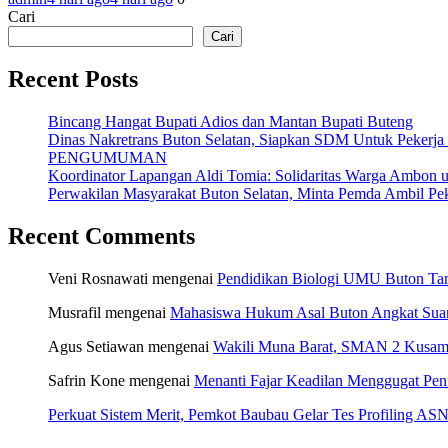
Cari
Cari
Recent Posts
Bincang Hangat Bupati Adios dan Mantan Bupati Buteng
Dinas Nakretrans Buton Selatan, Siapkan SDM Untuk Pekerja
PENGUMUMAN
Koordinator Lapangan Aldi Tomia: Solidaritas Warga Ambon u
Perwakilan Masyarakat Buton Selatan, Minta Pemda Ambil Pek
Recent Comments
Veni Rosnawati
mengenai
Pendidikan Biologi UMU Buton Tam
Musrafil
mengenai
Mahasiswa Hukum Asal Buton Angkat Suara
Agus Setiawan
mengenai
Wakili Muna Barat, SMAN 2 Kusamb
Safrin Kone
mengenai
Menanti Fajar Keadilan Menggugat Pe
Perkuat Sistem Merit, Pemkot Baubau Gelar Tes Profiling 