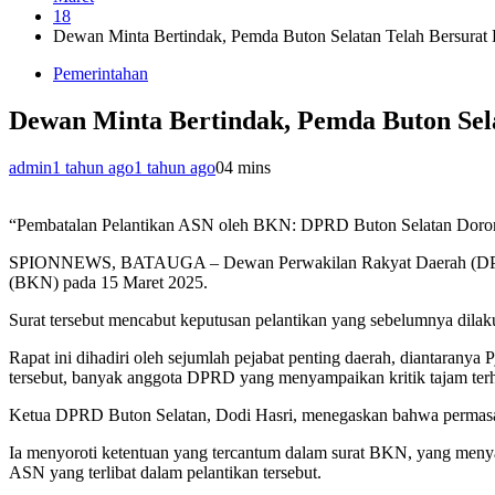
18
Dewan Minta Bertindak, Pemda Buton Selatan Telah Bersura
Pemerintahan
Dewan Minta Bertindak, Pemda Buton Sel
admin
1 tahun ago
1 tahun ago
0
4 mins
“Pembatalan Pelantikan ASN oleh BKN: DPRD Buton Selatan Doron
SPIONNEWS, BATAUGA – Dewan Perwakilan Rakyat Daerah (DPRD) B
(BKN) pada 15 Maret 2025.
Surat tersebut mencabut keputusan pelantikan yang sebelumnya dilak
Rapat ini dihadiri oleh sejumlah pejabat penting daerah, diantar
tersebut, banyak anggota DPRD yang menyampaikan kritik tajam terh
Ketua DPRD Buton Selatan, Dodi Hasri, menegaskan bahwa permasalah
Ia menyoroti ketentuan yang tercantum dalam surat BKN, yang menya
ASN yang terlibat dalam pelantikan tersebut.