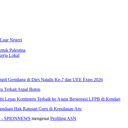
 Luar Negeri
ntuk Palestina
erja Lokal
pil Gemilang di Dies Natalis Ke-7 dan UEE Expo 2026
 Terkait Aspal Buton
i Lepas Kontingen Terbaik ke Ajang Bergengsi LFPB di Kendari
nundaan Hak Ratusan Guru di Kepulauan Aru
ASN - SPIONNEWS
mengenai
Profiling ASN