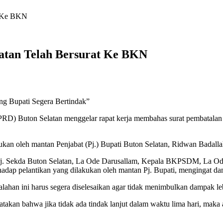
t Ke BKN
atan Telah Bersurat Ke BKN
g Bupati Segera Bertindak”
uton Selatan menggelar rapat kerja membahas surat pembatalan p
ukan oleh mantan Penjabat (Pj.) Bupati Buton Selatan, Ridwan Badalla
anya Pj. Sekda Buton Selatan, La Ode Darusallam, Kepala BKPSDM, La 
adap pelantikan yang dilakukan oleh mantan Pj. Bupati, mengingat d
an ini harus segera diselesaikan agar tidak menimbulkan dampak leb
takan bahwa jika tidak ada tindak lanjut dalam waktu lima hari, mak