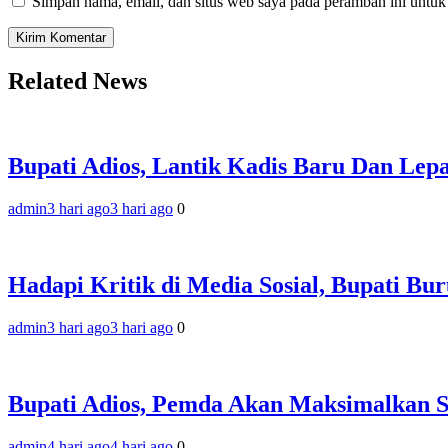
Simpan nama, email, dan situs web saya pada peramban ini untuk
Related News
Bupati Adios, Lantik Kadis Baru Dan Lep
admin
3 hari ago
3 hari ago
0
Hadapi Kritik di Media Sosial, Bupati B
admin
3 hari ago
3 hari ago
0
Bupati Adios, Pemda Akan Maksimalkan 
admin
4 hari ago
4 hari ago
0