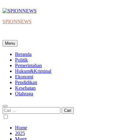
Skip
to
content
SPIONNEWS
Beta IKO = Independent, Konstruktif & Objektif
Menu
Beranda
Politik
Pemerintahan
Hukum&Kriminal
Ekonomi
Pendidikan
Kesehatan
Olahraga
Cari
untuk:
Home
2025
Maret