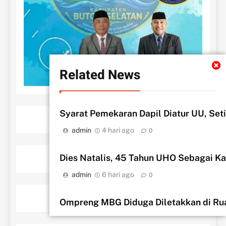
Related News
Syarat Pemekaran Dapil Diatur UU, Seti
admin
4 hari ago
0
‎Dies Natalis, 45 Tahun UHO Sebagai K
admin
6 hari ago
0
Ompreng MBG Diduga Diletakkan di Rua
admin
6 hari ago
0