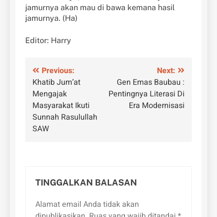
jamurnya akan mau di bawa kemana hasil
jamurnya. (Ha)
Editor: Harry
Navigasi
Previous:
Next:
Khatib Jum’at
Gen Emas Baubau :
pos
Mengajak
Pentingnya Literasi Di
Masyarakat Ikuti
Era Modernisasi
Sunnah Rasulullah
SAW
TINGGALKAN BALASAN
Alamat email Anda tidak akan
dipublikasikan.
Ruas yang wajib ditandai
*