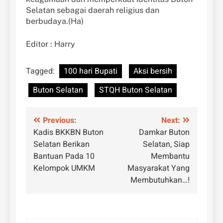
Selatan sebagai daerah religius dan
berbudaya.(Ha)
Editor : Harry
Tagged:
100 hari Bupati
Aksi bersih
Buton Selatan
STQH Buton Selatan
Navigasi
Previous:
Next:
Kadis BKKBN Buton
Damkar Buton
pos
Selatan Berikan
Selatan, Siap
Bantuan Pada 10
Membantu
Kelompok UMKM
Masyarakat Yang
Membutuhkan…!