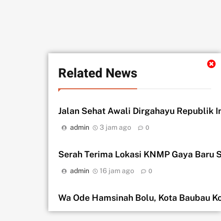
Related News
Jalan Sehat Awali Dirgahayu Republik I
admin
3 jam ago
0
Serah Terima Lokasi KNMP Gaya Baru S
admin
16 jam ago
0
Wa Ode Hamsinah Bolu, Kota Baubau K
admin
1 hari ago
0