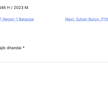
1446 H / 2023 M.
P Negeri 1 Batauga
Next:
Sultan Buton, PY
jib ditandai
*