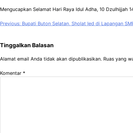
Mengucapkan Selamat Hari Raya Idul Adha, 10 Dzulhijjah 
Navigasi
Previous:
Bupati Buton Selatan, Sholat Ied di Lapangan SM
pos
Tinggalkan Balasan
Alamat email Anda tidak akan dipublikasikan.
Ruas yang wa
Komentar
*