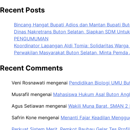
Recent Posts
Bincang Hangat Bupati Adios dan Mantan Bupati Bu
Dinas Nakretrans Buton Selatan, Siapkan SDM Untuk
PENGUMUMAN
Koordinator Lapangan Aldi Tomia: Solidaritas Warga
Perwakilan Masyarakat Buton Selatan, Minta Pemda 
Recent Comments
Veni Rosnawati
mengenai
Pendidikan Biologi UMU Bu
Musrafil
mengenai
Mahasiswa Hukum Asal Buton Angka
Agus Setiawan
mengenai
Wakili Muna Barat, SMAN 2 
Safrin Kone
mengenai
Menanti Fajar Keadilan Menggu
Perkuat Sistem Merit, Pemkot Baubau Gelar Tes Pro