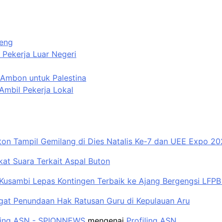
teng
 Pekerja Luar Negeri
 Ambon untuk Palestina
Ambil Pekerja Lokal
ton Tampil Gemilang di Dies Natalis Ke-7 dan UEE Expo 2
t Suara Terkait Aspal Buton
Kusambi Lepas Kontingen Terbaik ke Ajang Bergengsi LFPB 
gat Penundaan Hak Ratusan Guru di Kepulauan Aru
filing ASN - SPIONNEWS
mengenai
Profiling ASN