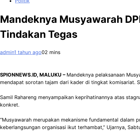
Politik
Mandeknya Musyawarah DPD
Tindakan Tegas
admin
1 tahun ago
0
2 mins
SPIONNEWS.ID, MALUKU –
Mandeknya pelaksanaan Musya
mendapat sorotan tajam dari kader di tingkat komisariat.
Samil Rahareng menyampaikan keprihatinannya atas stagn
konkret.
“Musyawarah merupakan mekanisme fundamental dalam pros
keberlangsungan organisasi ikut terhambat,” Ujarnya, Sab