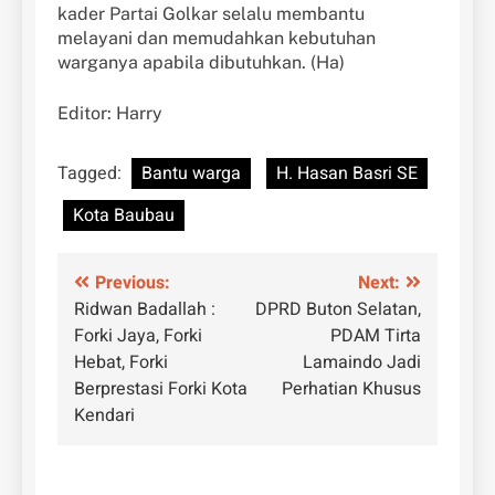
kader Partai Golkar selalu membantu
melayani dan memudahkan kebutuhan
warganya apabila dibutuhkan. (Ha)
Editor: Harry
Tagged:
Bantu warga
H. Hasan Basri SE
Kota Baubau
Navigasi
Previous:
Next:
Ridwan Badallah :
DPRD Buton Selatan,
pos
Forki Jaya, Forki
PDAM Tirta
Hebat, Forki
Lamaindo Jadi
Berprestasi Forki Kota
Perhatian Khusus
Kendari