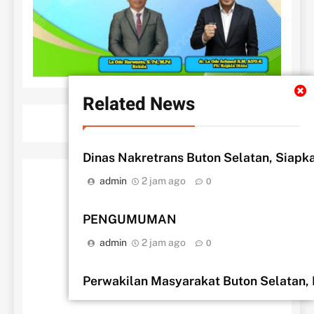
Related News
Dinas Nakretrans Buton Selatan, Siapk
admin
2 jam ago
0
PENGUMUMAN
admin
2 jam ago
0
Perwakilan Masyarakat Buton Selatan,
admin
1 hari ago
0