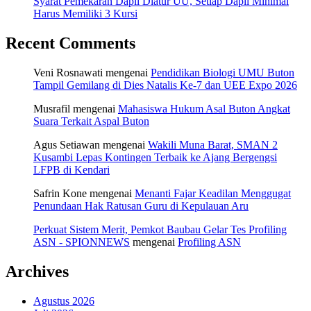
Syarat Pemekaran Dapil Diatur UU, Setiap Dapil Minimal
Harus Memiliki 3 Kursi
Recent Comments
Veni Rosnawati
mengenai
Pendidikan Biologi UMU Buton
Tampil Gemilang di Dies Natalis Ke-7 dan UEE Expo 2026
Musrafil
mengenai
Mahasiswa Hukum Asal Buton Angkat
Suara Terkait Aspal Buton
Agus Setiawan
mengenai
Wakili Muna Barat, SMAN 2
Kusambi Lepas Kontingen Terbaik ke Ajang Bergengsi
LFPB di Kendari
Safrin Kone
mengenai
Menanti Fajar Keadilan Menggugat
Penundaan Hak Ratusan Guru di Kepulauan Aru
Perkuat Sistem Merit, Pemkot Baubau Gelar Tes Profiling
ASN - SPIONNEWS
mengenai
Profiling ASN
Archives
Agustus 2026