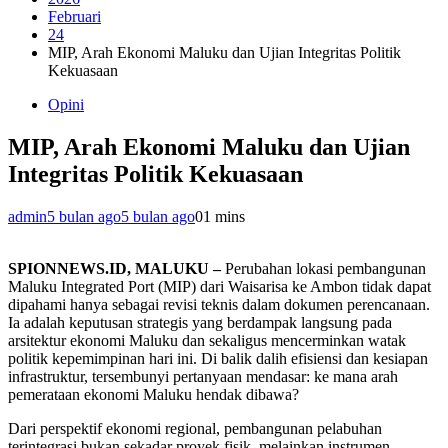
Februari
24
MIP, Arah Ekonomi Maluku dan Ujian Integritas Politik
Kekuasaan
Opini
MIP, Arah Ekonomi Maluku dan Ujian
Integritas Politik Kekuasaan
admin
5 bulan ago
5 bulan ago
0
1 mins
SPIONNEWS.ID, MALUKU –
Perubahan lokasi pembangunan
Maluku Integrated Port (MIP) dari Waisarisa ke Ambon tidak dapat
dipahami hanya sebagai revisi teknis dalam dokumen perencanaan.
Ia adalah keputusan strategis yang berdampak langsung pada
arsitektur ekonomi Maluku dan sekaligus mencerminkan watak
politik kepemimpinan hari ini. Di balik dalih efisiensi dan kesiapan
infrastruktur, tersembunyi pertanyaan mendasar: ke mana arah
pemerataan ekonomi Maluku hendak dibawa?
Dari perspektif ekonomi regional, pembangunan pelabuhan
terintegrasi bukan sekadar proyek fisik, melainkan instrumen