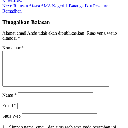
Kawi-Kawia
pos
Next:
Ratusan Siswa SMA Negeri 1 Batauga Ikut Pesantren
Ramadhan
Tinggalkan Balasan
Alamat email Anda tidak akan dipublikasikan.
Ruas yang wajib
ditandai
*
Komentar
*
Nama
*
Email
*
Situs Web
Simpan nama, email, dan situs web saya pada peramban ini