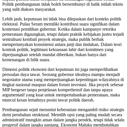
Politik pembangunan tidak boleh bersembunyi di balik istilah teknis
yang sulit diakses masyarakat.
Lebih jauh, keputusan ini tidak bisa dilepaskan dari konteks politik
elektoral. Pulau Seram memiliki kontribusi suara signifikan dalam
kontestasi pemilihan gubernur. Ketika dalam kampanye retorika
pemerataan digaungkan, tetapi dalam praktik kebijakan justru terjadi
sentralisasi kembali proyek strategis, maka publik berhak
mempertanyakan konsistensi antara janji dan tindakan. Dalam teori
kontrak politik, legitimasi kekuasaan lahir dari komitmen yang
diperjuangkan setelah mandat diberikan, bukan hanya dari
kemenangan di bilik suara.
Dimensi politik ekonomi dari keputusan ini juga memperlihatkan
persoalan daya tawar. Seorang gubernur idealnya mampu menjadi
negosiator utama yang memperjuangkan kepentingan wilayahnya di
tingkat nasional maupun dalam forum investasi. Jika proyek sebesar
MIP bergeser tanpa penjelasan komprehensif dan tanpa upaya
argumentatif yang kuat untuk mempertahankan pemerataan, maka
muncul kesan lemahnya posisi tawar politik daerah.
Pembangunan sejati menuntut keberanian mengambil risiko strategis
demi perubahan struktural. Memilih opsi yang paling mudah secara
administratif mungkin aman dalam jangka pendek, tetapi tidak selalu
progresif dalam jangka panjang. Ekonomi Maluku membutuhkan