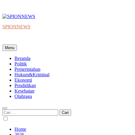
SPIONNEWS
Beta IKO = Independent, Konstruktif & Objektif
Menu
Beranda
Politik
Pemerintahan
Hukum&Kriminal
Ekonomi
Pendidikan
Kesehatan
Olahraga
Cari
untuk:
Home
2026