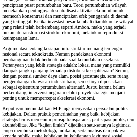
penciptaan pusat pertumbuhan baru. Teori pertumbuhan wilayah
menekankan pentingnya desentralisasi aktivitas ekonomi untuk
memecah konsentrasi dan menciptakan efek pengganda di daerah
yang tertinggal. Ketika investasi besar kembali diarahkan ke wilayah
yang relatif telah berkembang seperti Ambon, maka yang terjadi
bukanlah transformasi struktur ekonomi, melainkan reproduksi
ketimpangan lama.
Argumentasi tentang kesiapan infrastruktur memang terdengar
rasional secara teknokratis. Namun pendekatan ekonomi
pembangunan tidak berhenti pada soal kemudahan eksekusi.
Pertanyaan yang lebih strategis adalah: lokasi mana yang memiliki
dampak jangka panjang terhadap distribusi kesejahteraan? Seram,
dengan potensi sumber daya alam, posisi geostrategis, serta ruang
pengembangan kawasan industri baru, semestinya diposisikan
sebagai episentrum pertumbuhan alternatif. Justru karena belum
berkembang, intervensi negara melalui proyek strategis menjadi
penting untuk mempercepat akselerasi ekonomi.
Keputusan memindahkan MIP juga menyisakan persoalan politik
kebijakan. Dalam praktik pemerintahan yang baik, kebijakan
strategis harus memenuhi prinsip transparansi, partisipasi publik, dan
akuntabilitas. Jika “kajian ilmiah” dijadikan satu-satunya legitimasi
tanpa membuka metodologi, indikator, serta analisis dampaknya
kepada publik, maka kebijakan itu kehilangan legitimasi sosial.