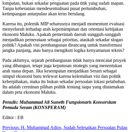
lompatan, bukan sekadar penguatan pada titik yang sudah mapan.
Tanpa keberanian mendesentralisasi pusat pertumbuhan,
ketimpangan antarpulau akan terus berulang.
Karena itu, polemik MIP seharusnya menjadi momentum evaluasi
menyeluruh terhadap arah kepemimpinan dan orientasi kebijakan
ekonomi Maluku. Apakah pemerintah daerah sungguh-sungguh
menjadikan pemerataan sebagai prioritas, ataukah sekadar slogan
politik? Apakah visi pembangunan dirancang untuk transformasi
jangka panjang, atau hanya mengikuti logika kenyamanan teknis?
Pada akhirnya, sejarah pembangunan tidak hanya mencatat proyek
yang dibangun, tetapi juga keputusan strategis yang menentukan
arah masa depan. Jika kesempatan menjadikan Seram sebagai
simpul ekonomi baru terlewat karena kelemahan visi dan politik
keberpihakan, maka itu bukan sekadar persoalan lokasi pelabuhan.
Itu adalah cerminan pilihan politik tentang siapa yang diutamakan
dalam peta ekonomi Maluku.
Penulis: Muhammad Ali Suneth Fungsionaris Konsorsium
Pemuda Seram (KONSPERAM)
Editor : EB
Navigasi
Previous:
H. Muhammad Adios, Sudah Selesaikan Persoalan Pulau