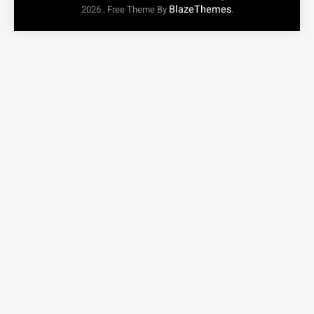
BlazeThemes
2026.. Free Theme By
.