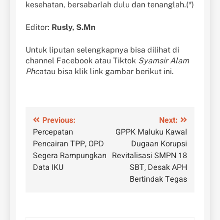
kesehatan, bersabarlah dulu dan tenanglah.(*)
Editor:
Rusly, S.Mn
Untuk liputan selengkapnya bisa dilihat di
channel Facebook atau Tiktok
Syamsir Alam
Phc
atau bisa klik link gambar berikut ini.
Navigasi
Previous:
Next:
Percepatan
GPPK Maluku Kawal
pos
Pencairan TPP, OPD
Dugaan Korupsi
Segera Rampungkan
Revitalisasi SMPN 18
Data IKU
SBT, Desak APH
Bertindak Tegas