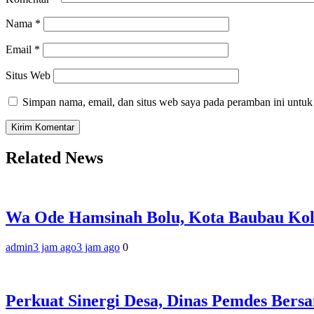
Nama
*
Email
*
Situs Web
Simpan nama, email, dan situs web saya pada peramban ini untuk
Related News
Wa Ode Hamsinah Bolu, Kota Baubau Kol
admin
3 jam ago
3 jam ago
0
Perkuat Sinergi Desa, Dinas Pemdes Ber