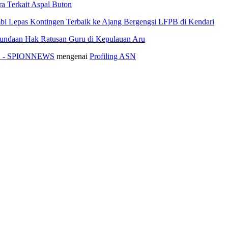
 Terkait Aspal Buton
i Lepas Kontingen Terbaik ke Ajang Bergengsi LFPB di Kendari
nundaan Hak Ratusan Guru di Kepulauan Aru
ASN - SPIONNEWS
mengenai
Profiling ASN