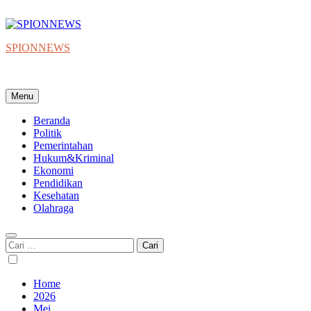
Skip
to
content
SPIONNEWS
Beta IKO = Independent, Konstruktif & Objektif
Menu
Beranda
Politik
Pemerintahan
Hukum&Kriminal
Ekonomi
Pendidikan
Kesehatan
Olahraga
Cari
untuk:
Home
2026
Mei