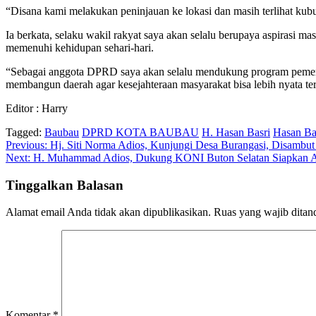
“Disana kami melakukan peninjauan ke lokasi dan masih terlihat ku
Ia berkata, selaku wakil rakyat saya akan selalu berupaya aspirasi m
memenuhi kehidupan sehari-hari.
“Sebagai anggota DPRD saya akan selalu mendukung program pemerin
membangun daerah agar kesejahteraan masyarakat bisa lebih nyata ter
Editor : Harry
Tagged:
Baubau
DPRD KOTA BAUBAU
H. Hasan Basri
Hasan Ba
Navigasi
Previous:
Hj. Siti Norma Adios, Kunjungi Desa Burangasi, Disambu
Next:
H. Muhammad Adios, Dukung KONI Buton Selatan Siapkan Atl
pos
Tinggalkan Balasan
Alamat email Anda tidak akan dipublikasikan.
Ruas yang wajib ditan
Komentar
*