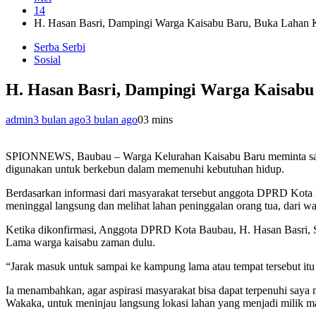
14
H. Hasan Basri, Dampingi Warga Kaisabu Baru, Buka Laha
Serba Serbi
Sosial
H. Hasan Basri, Dampingi Warga Kaisab
admin
3 bulan ago
3 bulan ago
0
3 mins
SPIONNEWS, Baubau – Warga Kelurahan Kaisabu Baru meminta salah 
digunakan untuk berkebun dalam memenuhi kebutuhan hidup.
Berdasarkan informasi dari masyarakat tersebut anggota DPRD Kota
meninggal langsung dan melihat lahan peninggalan orang tua, dari wa
Ketika dikonfirmasi, Anggota DPRD Kota Baubau, H. Hasan Basri, SE
Lama warga kaisabu zaman dulu.
“Jarak masuk untuk sampai ke kampung lama atau tempat tersebut itu
Ia menambahkan, agar aspirasi masyarakat bisa dapat terpenuhi say
Wakaka, untuk meninjau langsung lokasi lahan yang menjadi milik m