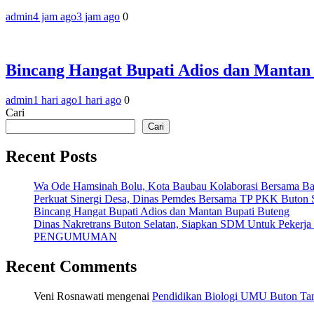
admin
4 jam ago
3 jam ago
0
Bincang Hangat Bupati Adios dan Mantan
admin
1 hari ago
1 hari ago
0
Cari
Cari
Recent Posts
Wa Ode Hamsinah Bolu, Kota Baubau Kolaborasi Bersama B
Perkuat Sinergi Desa, Dinas Pemdes Bersama TP PKK Buton S
Bincang Hangat Bupati Adios dan Mantan Bupati Buteng
Dinas Nakretrans Buton Selatan, Siapkan SDM Untuk Pekerja
PENGUMUMAN
Recent Comments
Veni Rosnawati
mengenai
Pendidikan Biologi UMU Buton Tam