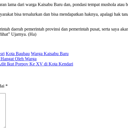
buran lama dari warga Kaisabu Baru dan, pondasi tempat mushola atau
asyarakat bisa tersalurkan dan bisa mendapatkan haknya, apalagi hak t
tah daerah pemerintah provinsi dan pemerintah pusat, serta saya aka
lihat” Ujarnya. (Ha)
sri
Kota Baubau
Warga Kaisabu Baru
t Hangat Oleh Warga
it Ikut Porpov Ke XV di Kota Kendari
dai
*