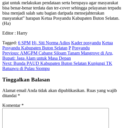
giat untuk melakukan pendataan serta berupaya agar masyarakat
bisa benar-benar terdata dan ter-cover sehingga pelayanan terpadu
bisa menjadi salah satu bagian daripada mensejahterakan
masyarakat” harapan Ketua Posyandu Kabupaten Buton Selatan.
(Ha)
Editor : Harry
Tagged:
6 SPM
Hj. Siti Norma Adios
Kader posyandu
Ketua
Posyandu Kabupaten Buton Selatan
P
Posyandu
Navigasi
Previous:
AMGPM Cabang Siloam Tanam Mangrove di Aru,
Bupati: Jaga Alam untuk Masa Depan
pos
Next:
Bunda PAUD Kabupaten Buton Selatan Kunjungi TK
Batuawu di Pulau Siompu
Tinggalkan Balasan
Alamat email Anda tidak akan dipublikasikan.
Ruas yang wajib
ditandai
*
Komentar
*