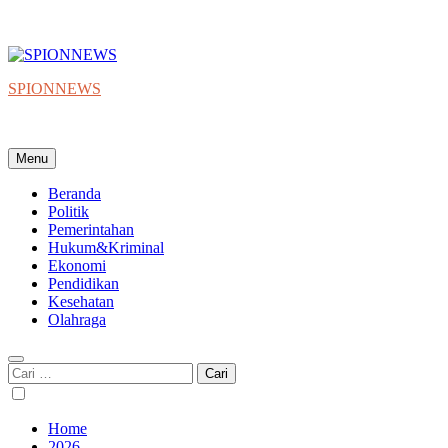
SPIONNEWS
Beta IKO = Independent, Konstruktif & Objektif
Menu
Beranda
Politik
Pemerintahan
Hukum&Kriminal
Ekonomi
Pendidikan
Kesehatan
Olahraga
Cari
untuk:
Home
2026