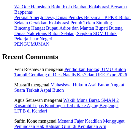
Wa Ode Hamsinah Bolu, Kota Baubau Kolaborasi Bersama
Bappenas
Perkuat Sinergi Desa, Dinas Pemdes Bersama TP PKK Buton
Selatan Gerakkan Kolaborasi Penuh Tekan Stunting
Bincang Hangat Bupati Adios dan Mantan Bupati Buteng
Dinas Nakretrans Buton Selatan, Siapkan SDM Untuk
Pekerja Luar Negeri
PENGUMUMAN
Recent Comments
Veni Rosnawati
mengenai
Pendidikan Biologi UMU Buton
Tampil Gemilang di Dies Natalis Ke-7 dan UEE Expo 2026
Musrafil
mengenai
Mahasiswa Hukum Asal Buton Angkat
Suara Terkait Aspal Buton
Agus Setiawan
mengenai
Wakili Muna Barat, SMAN 2
Kusambi Lepas Kontingen Terbaik ke Ajang Bergengsi
LFPB di Kendari
Safrin Kone
mengenai
Menanti Fajar Keadilan Menggugat
Penundaan Hak Ratusan Guru di Kepulauan Aru