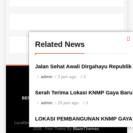
Related News
Jalan Sehat Awali Dirgahayu Republik 
admin
3 jam ago
0
Serah Terima Lokasi KNMP Gaya Baru 
BERANDA
TENTANG KAMI
REDAKSI
admin
15 jam ago
0
DISCLAMER
LOKASI PEMBANGUNAN KNMP GAYA 
LocalNews - Modern WordPress Theme. All Rights Reserved
BlazeThemes
admin
16 jam ago
2026.. Free Theme By
.
0